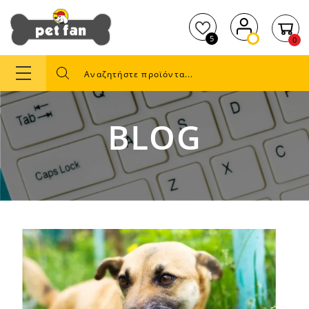
5
0
BLOG