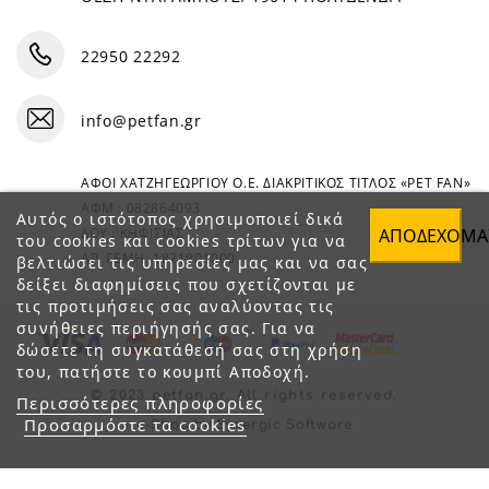
22950 22292
info@petfan.gr
ΑΦΟΙ ΧΑΤΖΗΓΕΩΡΓΙΟΥ Ο.Ε. ΔΙΑΚΡΙΤΙΚΟΣ ΤΙΤΛΟΣ «PET FAN»
ΑΦΜ : 082864093
Αυτός ο ιστότοπος χρησιμοποιεί δικά
ΑΠΟΔΈΧΟΜΑ
ΔΟΥ : ΚΗΦΙΣΙΑΣ
του cookies και cookies τρίτων για να
ΑΡ. ΓΕΜΗ: 1821901000
βελτιώσει τις υπηρεσίες μας και να σας
δείξει διαφημίσεις που σχετίζονται με
τις προτιμήσεις σας αναλύοντας τις
συνήθειες περιήγησής σας. Για να
δώσετε τη συγκατάθεσή σας στη χρήση
του, πατήστε το κουμπί Αποδοχή.
© 2023 petfan.gr. All rights reserved.
Περισσότερες πληροφορίες
Προσαρμόστε τα cookies
e-Shop by Synergic Software