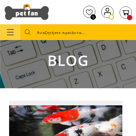
5
0
BLOG