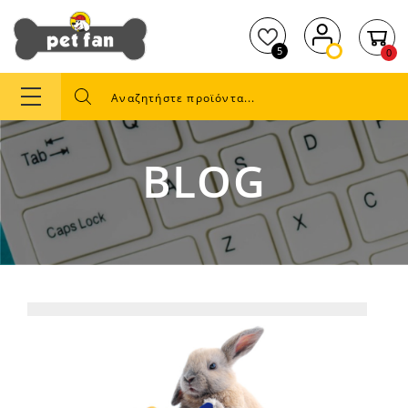
5
0
BLOG