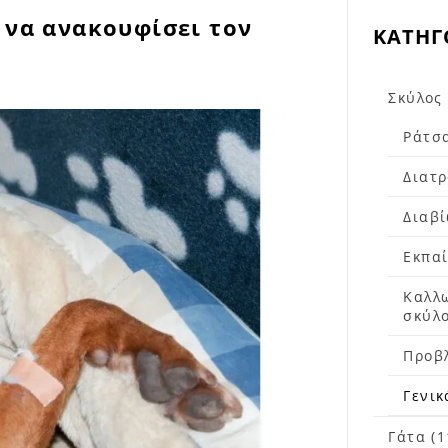
 να ανακουφίσει τον
ΚΑΤΗΓ
Σκύλος 
Ράτσα
Διατρ
Διαβί
Εκπαί
Καλλω
σκύλο
Προβλ
Γενικ
Γάτα (1