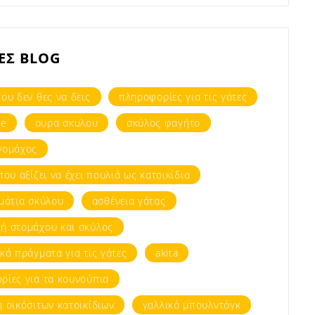
ΕΣ BLOG
ου δεν θες να δεις
πληροφορίες για τις γάτες
ee
ουρα σκυλου
σκύλος φαγήτο
νομάχος
που αξίζει να έχει πουλιά ως κατοικίδια
 μάτια σκύλου
ασθένεια γάτας
ή στομάχου και σκύλος
κά πράγματα για τις γάτες
akita
ρίες για τα κουνούπια
 οικόσιτων κατοικίδιων
γαλλικό μπουλντόγκ