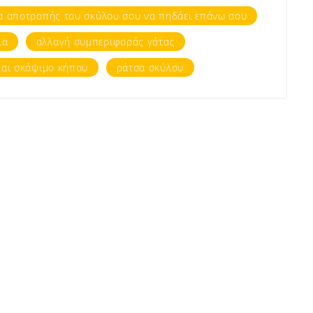
α αποτροπής του σκύλου σου να πηδάει επάνω σου
ια
αλλαγή συμπεριφοράς γάτας
και σκάψιμο κήπου
ράτσα σκύλου