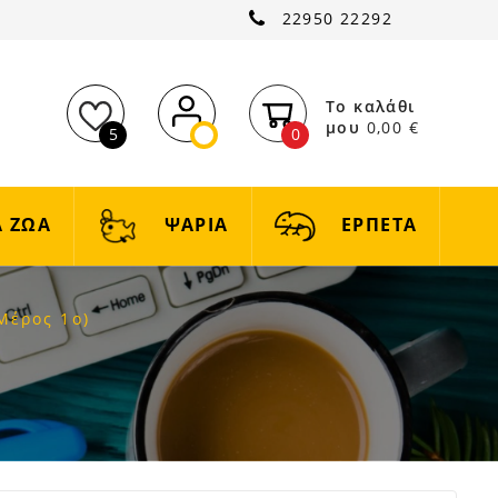
22950 22292
Το καλάθι
μου
0,00 €
5
0
 ΖΩΑ
ΨΑΡΙΑ
ΕΡΠΕΤΑ
Μέρος 1ο)