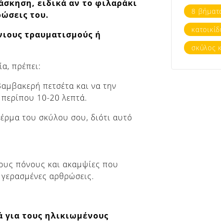
άσκηση, ειδικά αν το φιλαράκι
8 βήματ
ώσεις του.
κατοικίδ
νιους τραυματισμούς ή
σκύλος 
α, πρέπει:
βαμβακερή πετσέτα και να την
 περίπου 10-20 λεπτά.
έρμα του σκύλου σου, διότι αυτό
ιους πόνους και ακαμψίες που
ς γερασμένες αρθρώσεις.
 για τους ηλικιωμένους