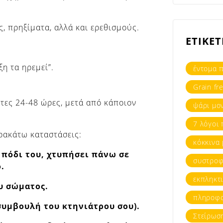
ς, πρηξίματα, αλλά και ερεθισμούς.
ΕΤΙΚΕΤ
η τα ηρεμεί”.
έντομα π
Grain fr
τες 24-48 ώρες, μετά από κάποιον
ψάρι μο
7 λόγοι 
αρακάτω καταστάσεις:
κόκκινα
 πόδι του, χτυπήσει πάνω σε
συστροφ
.
εκπληκτι
υ σώματος.
πληροφο
συμβουλή του κτηνιάτρου σου).
Στείρωση