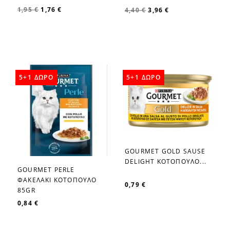
1,95 €
1,76 €
4,40 €
3,96 €
5+1 ΔΩΡΟ
5+1 ΔΩΡΟ
GOURMET GOLD SAUSE
favorite_border
DELIGHT ΚΟΤΟΠΟΥΛΟ...
GOURMET PERLE
favorite_border
ΦΑΚΕΛΑΚΙ ΚΟΤΟΠΟΥΛΟ
0,79 €
85GR
0,84 €