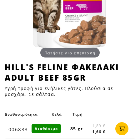
Πατήστε για επέκταση
HILL'S
HILL'S FELINE ΦΑΚΕΛΑΚΙ
FELINE
ADULT BEEF 85GR
ΦΑΚΕΛΑΚΙ
ADULT
Υγρή τροφή για ενήλικες γάτες. Πλούσια σε
BEEF
μοσχάρι. Σε σάλτσα.
85GR
|
Διαθεσιμότητα
Κιλά
Τιμή
Petfan
1,89 €
85 gr
Διαθέσιμο
006833
1,66 €