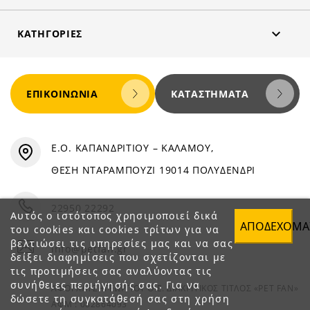

ΚΑΤΗΓΟΡΊΕΣ
ΕΠΙΚΟΙΝΩΝΊΑ
ΚΑΤΑΣΤΉΜΑΤΑ
Ε.Ο. ΚΑΠΑΝΔΡΙΤΙΟΥ – ΚΑΛΑΜΟΥ,
ΘΕΣΗ ΝΤΑΡΑΜΠΟΥΖΙ 19014 ΠΟΛΥΔΕΝΔΡΙ
22950 22292
Αυτός ο ιστότοπος χρησιμοποιεί δικά
ΑΠΟΔΈΧΟΜΑ
του cookies και cookies τρίτων για να
βελτιώσει τις υπηρεσίες μας και να σας
info@petfan.gr
δείξει διαφημίσεις που σχετίζονται με
τις προτιμήσεις σας αναλύοντας τις
συνήθειες περιήγησής σας. Για να
ΑΦΟΙ ΧΑΤΖΗΓΕΩΡΓΙΟΥ Ο.Ε. ΔΙΑΚΡΙΤΙΚΟΣ ΤΙΤΛΟΣ «PET FAN»
δώσετε τη συγκατάθεσή σας στη χρήση
ΑΦΜ : 082864093