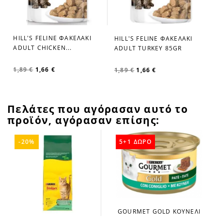
HILL'S FELINE ΦΑΚΕΛΑΚΙ
HILL'S FELINE ΦΑΚΕΛΑΚΙ
favorite_border
favorite_border
ADULT CHICKEN...
ADULT TURKEY 85GR
1,89 €
1,66 €
1,89 €
1,66 €
Πελάτες που αγόρασαν αυτό το
προϊόν, αγόρασαν επίσης:
-20%
5+1 ΔΩΡΟ
GOURMET GOLD ΚΟΥΝΕΛΙ
favorite_border