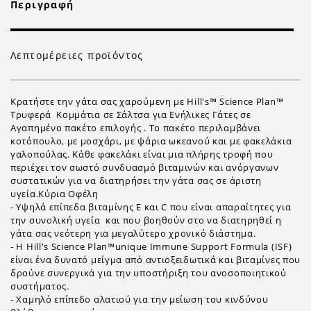
Περιγραφή
Λεπτομέρειες προϊόντος
Κρατήστε την γάτα σας χαρούμενη με Hill's™ Science Plan™
Τρυφερά Κομμάτια σε Σάλτσα για Ενήλικες Γάτες σε
Αγαπημένο πακέτο επιλογής . Το πακέτο περιλαμβάνει
κοτόπουλο, με μοσχάρι, με ψάρια ωκεανού και με φακελάκια
γαλοπούλας. Κάθε φακελάκι είναι μια πλήρης τροφή που
περιέχει τον σωστό συνδυασμό βιταμινών και ανόργανων
συστατικών για να διατηρήσει την γάτα σας σε άριστη
υγεία.Κύρια Οφέλη
- Υψηλά επίπεδα βιταμίνης Ε και C που είναι απαραίτητες για
την συνολική υγεία και που βοηθούν στο να διατηρηθεί η
γάτα σας νεότερη για μεγαλύτερο χρονικό διάστημα.
- Η Hill's Science Plan™unique Immune Support Formula (ISF)
είναι ένα δυνατό μείγμα από αντιοξειδωτικά και βιταμίνες που
δρούνε συνεργικά για την υποστήριξη του ανοσοποιητικού
συστήματος.
- Χαμηλό επίπεδο αλατιού για την μείωση του κινδύνου