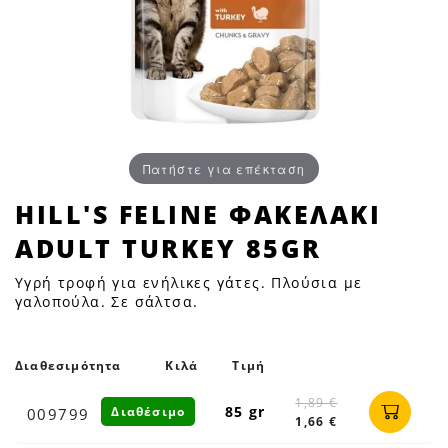
Πατήστε για επέκταση
HILL'S
HILL'S FELINE ΦΑΚΕΛΑΚΙ
FELINE
ADULT TURKEY 85GR
ΦΑΚΕΛΑΚΙ
ADULT
Υγρή τροφή για ενήλικες γάτες. Πλούσια με
TURKEY
γαλοπούλα. Σε σάλτσα.
85GR
|
Διαθεσιμότητα
Κιλά
Τιμή
Petfan
1,89 €
85 gr
Διαθέσιμο
009799
1,66 €