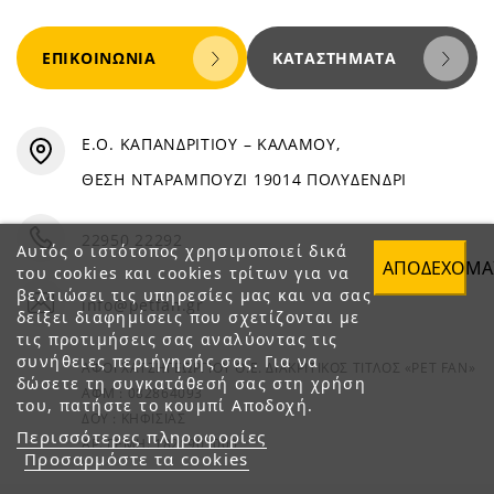
ΕΠΙΚΟΙΝΩΝΊΑ
ΚΑΤΑΣΤΉΜΑΤΑ
Ε.Ο. ΚΑΠΑΝΔΡΙΤΙΟΥ – ΚΑΛΑΜΟΥ,
ΘΕΣΗ ΝΤΑΡΑΜΠΟΥΖΙ 19014 ΠΟΛΥΔΕΝΔΡΙ
22950 22292
Αυτός ο ιστότοπος χρησιμοποιεί δικά
ΑΠΟΔΈΧΟΜΑ
του cookies και cookies τρίτων για να
βελτιώσει τις υπηρεσίες μας και να σας
info@petfan.gr
δείξει διαφημίσεις που σχετίζονται με
τις προτιμήσεις σας αναλύοντας τις
συνήθειες περιήγησής σας. Για να
ΑΦΟΙ ΧΑΤΖΗΓΕΩΡΓΙΟΥ Ο.Ε. ΔΙΑΚΡΙΤΙΚΟΣ ΤΙΤΛΟΣ «PET FAN»
δώσετε τη συγκατάθεσή σας στη χρήση
ΑΦΜ : 082864093
του, πατήστε το κουμπί Αποδοχή.
ΔΟΥ : ΚΗΦΙΣΙΑΣ
Περισσότερες πληροφορίες
ΑΡ. ΓΕΜΗ: 1821901000
Προσαρμόστε τα cookies