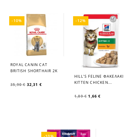
-10%
-12%
ROYAL CANIN CAT
favorite_border
BRITISH SHORTHAIR 2K
HILL'S FELINE ΦΑΚΕΛΑΚΙ
favorite_border
KITTEN CHICKEN...
35,90 €
32,31 €
1,89 €
1,66 €
-10%