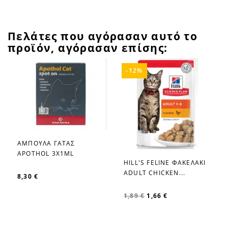
Πελάτες που αγόρασαν αυτό το
προϊόν, αγόρασαν επίσης:
-12%
ΑΜΠΟΥΛΑ ΓΑΤΑΣ
favorite_border
APOTHOL 3X1ML
HILL'S FELINE ΦΑΚΕΛΑΚΙ
favorite_border
ADULT CHICKEN...
8,30 €
1,89 €
1,66 €