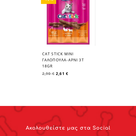
CAT STICK MINI
favorite_border
ΓΑΛΟΠΟΥΛΑ-ΑΡΝΙ 3Τ
18GR
2,90 €
2,61 €
Ακολουθείστε μας στα Social