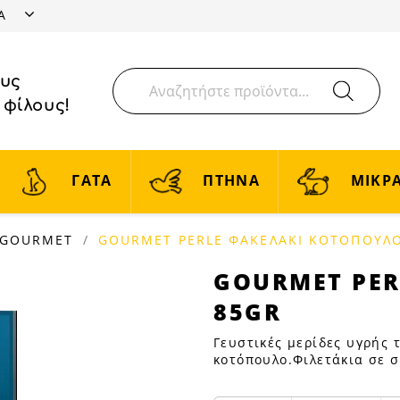
ΤΑ
ους
 φίλους!
ΓΑΤΑ
ΠΤΗΝΑ
ΜΙΚΡΑ
GOURMET
GOURMET PERLE ΦΑΚΕΛΑΚΙ ΚΟΤΟΠΟΥΛ
GOURMET
GOURMET PER
PERLE
85GR
ΦΑΚΕΛΑΚΙ
ΚΟΤΟΠΟΥΛΟ
Γευστικές μερίδες υγρής 
85GR
κοτόπουλο.Φιλετάκια σε 
|