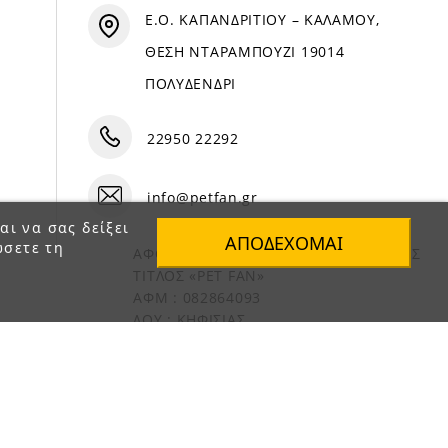
Ε.Ο. ΚΑΠΑΝΔΡΙΤΙΟΥ – ΚΑΛΑΜΟΥ,
ΘΕΣΗ ΝΤΑΡΑΜΠΟΥΖΙ 19014
ΠΟΛΥΔΕΝΔΡΙ
22950 22292
info@petfan.gr
αι να σας δείξει
ΑΠΟΔΈΧΟΜΑΙ
ώσετε τη
ΑΦΟΙ ΧΑΤΖΗΓΕΩΡΓΙΟΥ Ο.Ε. ΔΙΑΚΡΙΤΙΚΟΣ
ΤΙΤΛΟΣ «PET FAN»
ΑΦΜ : 082864093
ΔΟΥ : ΚΗΦΙΣΙΑΣ
ΑΡ. ΓΕΜΗ: 1821901000