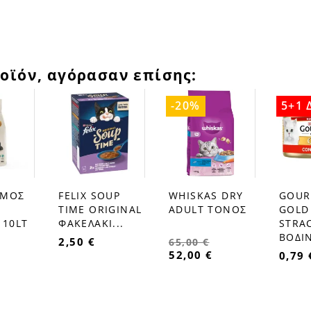
οϊόν, αγόρασαν επίσης:
-20%
5+1
ΜΜΟΣ
FELIX SOUP
WHISKAS DRY
GOUR
favorite_border
favorite_border
favorite_border
ΤΙΜΕ ΟRIGINAL
ADULT ΤΟΝΟΣ
GOLD
 10LT
ΦΑΚΕΛΑΚΙ...
STRA
ΒΟΔΙ
2,50 €
65,00 €
52,00 €
0,79 