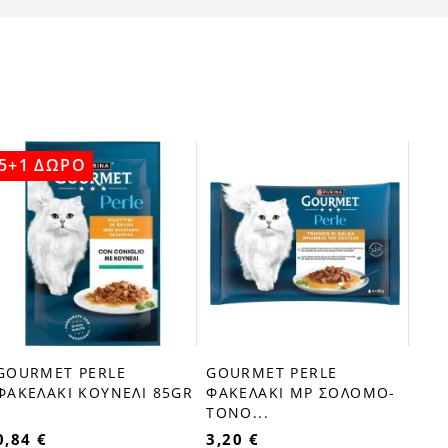
5+1 ΔΩΡΟ
5+
GOU
fa
ΦΑ
85
0,8
GOURMET PERLE
GOURMET PERLE
favorite_border
favorite_border
ΦΑΚΕΛΑΚΙ ΚΟΥΝΕΛΙ 85GR
ΦΑΚΕΛΑΚΙ MP ΣΟΛΟΜΟ-
ΤΟΝΟ...
0,84 €
3,20 €