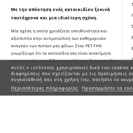
Με την απόκτηση ενός κατοικιδίου ξεκινά
ταυτόχρονα και μια ιδιαίτερη σχέση.
Μία σχέση η οποία χρειάζεται υπευθυνότητα και
αξιοπιστία στην αντιμετώπιση των καθημερινών
αναγκών των πιστών μας φίλων. Στην PET FAN
γνωρίζουμε ότι τα κατοικίδια σας είναι ανεκτίμητα
και για αυτό τους αξίζουν τα καλύτερα. Ευχαριστούμε
Αυτός ο ιστότοπος χρησιμοποιεί δικά του cookies κ
για την προτίμηση σας!
διαφημίσεις που σχετίζονται με τις προτιμήσεις σ
συγκατάθεσή σας στη χρήση του, πατήστε το κουμ
Περισσότερες πληροφορίες
Προσαρμόστε τα coo