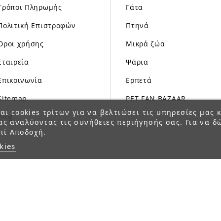
Τρόποι Πληρωμής
Γάτα
Πολιτική Επιστροφών
Πτηνά
Όροι χρήσης
Μικρά ζώα
Εταιρεία
Ψάρια
Επικοινωνία
Ερπετά
Sitemap
PET FAN BAZAAR
αι cookies τρίτων για να βελτιώσει τις υπηρεσίες μας κ
Blog
ας αναλύοντας τις συνήθειες περιήγησής σας. Για να δ
πί Αποδοχή.
kies