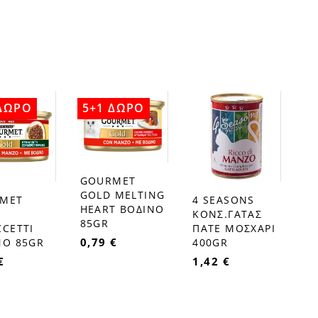
 ΔΩΡΟ
5+1 ΔΩΡΟ
GOURMET
favorite_border
GOLD MELTIΝG
MET
4 SEASONS
favorite_border
HEART ΒΟΔΙΝΟ
ΚΟΝΣ.ΓΑΤΑΣ
85GR
CCETTI
ΠΑΤΕ ΜΟΣΧΑΡΙ
0,79 €
ΝΟ 85GR
400GR
€
1,42 €