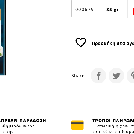
Petfan
000679
85 gr
favorite_border
Προσθήκη στα αγ
Share
ΔΩΡΕΑΝ ΠΑΡΑΔΟΣΗ
ΤΡΟΠΟΙ ΠΛΗΡΩ
υθημερόν εντός
Πιστωτική ή χρεωσ
ττικής
τραπεζικό έμβασμα