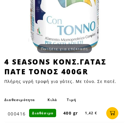
Πατήστε για επέκταση
4
4 SEASONS ΚΟΝΣ.ΓΑΤΑΣ
SEASONS
ΠΑΤΕ ΤΟΝΟΣ 400GR
ΚΟΝΣ.ΓΑΤΑΣ
ΠΑΤΕ
Πλήρης υγρή τροφή για γάτες. Με τόνο. Σε πατέ.
ΤΟΝΟΣ
400GR
|
Διαθεσιμότητα
Κιλά
Τιμή
Petfan
400 gr
Διαθέσιμο
1,42 €
000416