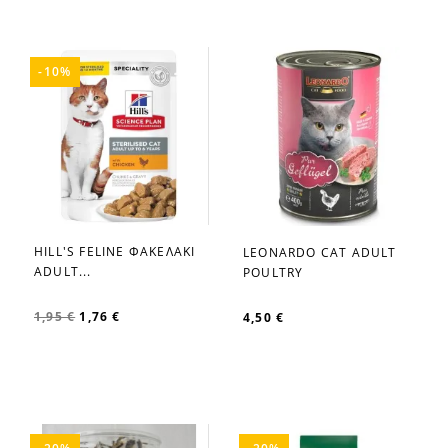
-10%
HILL'S FELINE ΦΑΚΕΛΑΚΙ
LEONARDO CAT ADULT
favorite_border
favorite_border
ADULT...
POULTRY
1,95 €
1,76 €
4,50 €