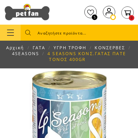
5
0
Αρχική
ΓΑΤΑ
ΥΓΡΗ ΤΡΟΦΗ
ΚΟΝΣΕΡΒΕΣ
4SEASONS
4 SEASONS ΚΟΝΣ.ΓΑΤΑΣ ΠΑΤΕ
ΤΟΝΟΣ 400GR