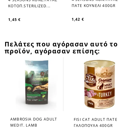
favorite_border
favorite_border
ΠΑΤΕ ΚΟΥΝΕΛΙ 400GR
ΚΟΤΟΠ.STERILIZED...
1,42 €
1,45 €
Πελάτες που αγόρασαν αυτό το
προϊόν, αγόρασαν επίσης:
AMBROSIA DOG ADULT
FISI CAT ADULT ΠΑΤΕ
favorite_border
favorite_border
MEDIT. LAMB
ΓΑΛΟΠΟΥΛΑ 400GR