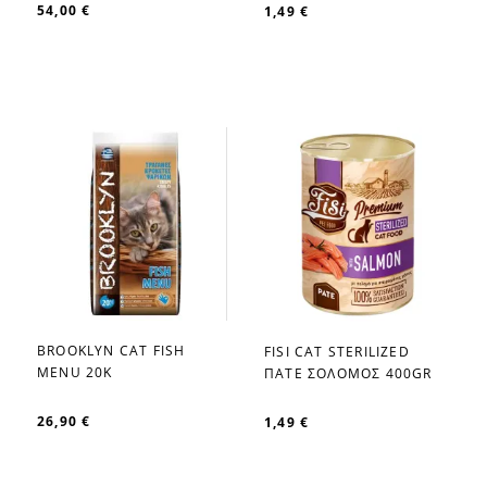
54,00 €
1,49 €
BROOKLYΝ CAT FISH
FISI CAT STERILIZED
favorite_border
favorite_border
MENU 20K
ΠΑΤΕ ΣΟΛΟΜΟΣ 400GR
26,90 €
1,49 €