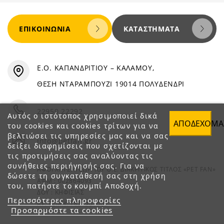
ΕΠΙΚΟΙΝΩΝΊΑ
ΚΑΤΑΣΤΉΜΑΤΑ
Ε.Ο. ΚΑΠΑΝΔΡΙΤΙΟΥ – ΚΑΛΑΜΟΥ,
ΘΕΣΗ ΝΤΑΡΑΜΠΟΥΖΙ 19014 ΠΟΛΥΔΕΝΔΡΙ
22950 22292
Αυτός ο ιστότοπος χρησιμοποιεί δικά
ΑΠΟΔΈΧΟΜΑ
του cookies και cookies τρίτων για να
βελτιώσει τις υπηρεσίες μας και να σας
info@petfan.gr
δείξει διαφημίσεις που σχετίζονται με
τις προτιμήσεις σας αναλύοντας τις
συνήθειες περιήγησής σας. Για να
ΑΦΟΙ ΧΑΤΖΗΓΕΩΡΓΙΟΥ Ο.Ε. ΔΙΑΚΡΙΤΙΚΟΣ ΤΙΤΛΟΣ «PET FAN»
δώσετε τη συγκατάθεσή σας στη χρήση
ΑΦΜ : 082864093
του, πατήστε το κουμπί Αποδοχή.
ΔΟΥ : ΚΗΦΙΣΙΑΣ
Περισσότερες πληροφορίες
ΑΡ. ΓΕΜΗ: 1821901000
Προσαρμόστε τα cookies