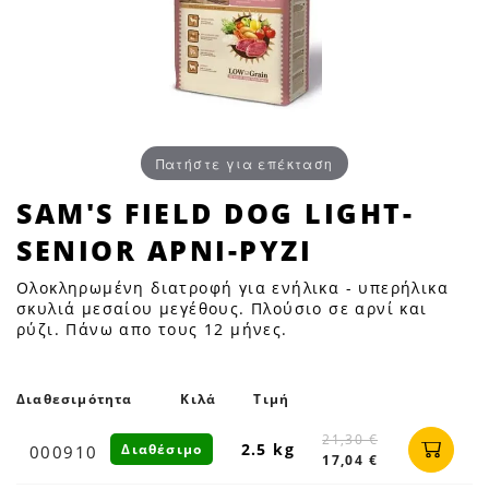
Πατήστε για επέκταση
SAM'S
SAM'S FIELD DOG LIGHT-
FIELD
SENIOR ΑΡΝΙ-ΡΥΖΙ
DOG
LIGHT-
Ολοκληρωμένη διατροφή για ενήλικα - υπερήλικα
SENIOR
σκυλιά μεσαίου μεγέθους. Πλούσιο σε αρνί και
ρύζι. Πάνω απο τους 12 μήνες.
ΑΡΝΙ-
ΡΥΖΙ
|
Διαθεσιμότητα
Κιλά
Τιμή
Petfan
21,30 €
2.5 kg
Διαθέσιμο
000910
17,04 €