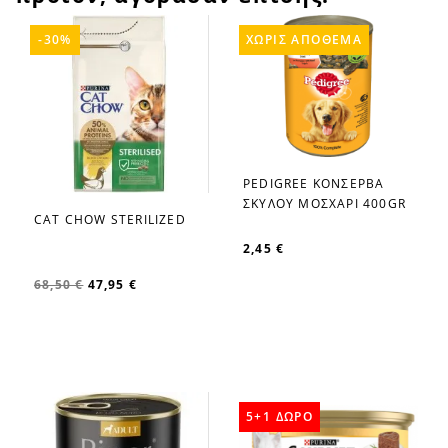
-30%
ΧΩΡΊΣ ΑΠΌΘΕΜΑ
PEDIGREE ΚΟΝΣΕΡΒΑ
favorite_border
ΣΚΥΛOY ΜΟΣΧΑΡΙ 400GR
CAT CHOW STERILIZED
favorite_border
2,45 €
68,50 €
47,95 €
5+1 ΔΩΡΟ