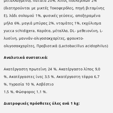
μεταλλαγμένο), πατάτα 20%, λίπος πουλερικών 2%
(διατηρούνται με μικτές Τοκοφερόλες, πηγή βιταμίνης
Ε), λάδι σολομού 1%, φυσικές γεύσεις, αποξηραμένα
μήλα 6%, μαγιά μπύρας 2%, ντομάτες 1%, εκχύλισμα
yucca schidigera, Καρότα, μέταλλα, DL- μεθειονίνη, L-
λυσίνη, μαννάν-ολιγοσακχαρίτες, φρουκτο-
ολιγοσακχαρίτες, Προβιοτικά (Lactobacillus acidophilus)
Αναλυτικά συστατικά:
Ακατέργαστη πρωτεΐνη 24 %, Ακατέργαστο λίπος 9,0
%, Ακατέργαστες ίνες 3,5 %, Ακατέργαστη τέφρα 6,7
%, Υγρασία 10 %, Ασβέστιο
1,5 %, Φώσφορος 1,1 %.
Διατροφικές πρόσθετες ύλες ανά 1 kg: