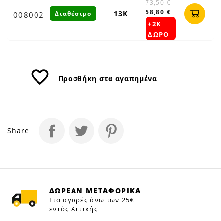
73,50 €
58,80 €
13Κ
Διαθέσιμο
008002
+2K
ΔΩΡΟ
favorite_border
Προσθήκη στα αγαπημένα
Share
ΔΩΡΕΑΝ ΜΕΤΑΦΟΡΙΚΑ
Για αγορές άνω των 25€
εντός Αττικής