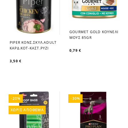
GOURMET GOLD ΚΟΥΝΕΛΙ
favorite_border
ΜΟΥΣ 85GR
PIPER ΚΟΝΣ.ΣΚΥΛ.ADULT
favorite_border
ΚΑΡΔ.ΚΟΤ-ΚΑΣΤ.ΡΥΖΙ
0,79 €
3,50 €
-20%
-30%
ΧΩΡΊΣ ΑΠΌΘΕΜΑ