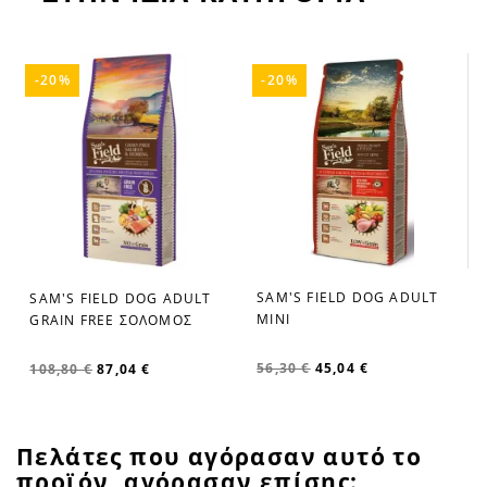
-20%
-20%
SAM'S FIELD DOG ADULT
SAM'S FIELD DOG ADULT
favorite_border
favorite_border
MINI
GRAIN FREE ΣΟΛΟΜΟΣ
56,30 €
45,04 €
108,80 €
87,04 €
Πελάτες που αγόρασαν αυτό το
προϊόν, αγόρασαν επίσης: