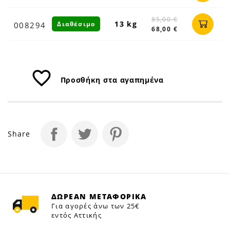
85,00 €
13 kg
Διαθέσιμο
008294
68,00 €
favorite_border
Προσθήκη στα αγαπημένα
Share
ΔΩΡΕΑΝ ΜΕΤΑΦΟΡΙΚΑ
Για αγορές άνω των 25€
εντός Αττικής