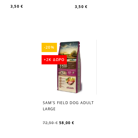
3,50 €
3,50 €
-20%
+2K ΔΩΡΟ
SAM'S FIELD DOG ADULT
favorite_border
LARGE
72,50 €
58,00 €