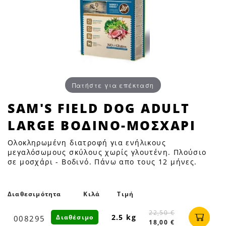
Πατήστε για επέκταση
SAM'S
SAM'S FIELD DOG ADULT
FIELD
LARGE ΒΟΔΙΝΟ-ΜΟΣΧΑΡΙ
DOG
ADULT
Ολοκληρωμένη διατροφή για ενήλικους
LARGE
μεγαλόσωμους σκύλους χωρίς γλουτένη. Πλούσιο
σε μοσχάρι - Βοδινό. Πάνω απο τους 12 μήνες.
ΒΟΔΙΝΟ-
ΜΟΣΧΑΡΙ
|
Διαθεσιμότητα
Κιλά
Τιμή
Petfan
22,50 €
2.5 kg
Διαθέσιμο
008295
18,00 €