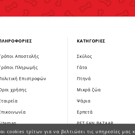
ΠΛΗΡΟΦΟΡΊΕΣ
ΚΑΤΗΓΟΡΊΕΣ
Τρόποι Αποστολής
Σκύλος
Τρόποι Πληρωμής
Γάτα
Πολιτική Επιστροφών
Πτηνά
Όροι χρήσης
Μικρά ζώα
Εταιρεία
Ψάρια
Επικοινωνία
Ερπετά
Sitemap
PET FAN BAZAAR
αι cookies τρίτων για να βελτιώσει τις υπηρεσίες μας κ
Blog