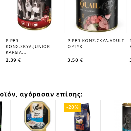
PIPER
PIPER ΚΟΝΣ.ΣΚΥΛ.ADULT
favorite_border
favorite_border
ΚΟΝΣ.ΣΚΥΛ.JUNIOR
ΟΡΤΥΚΙ
ΚΑΡΔΙΑ...
2,39 €
3,50 €
οϊόν, αγόρασαν επίσης:
-20%