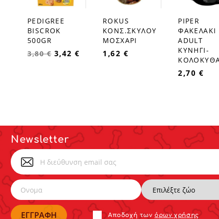
PEDIGREE
ROKUS
PIPER
favorite_border
favorite_border
favorite_border
BISCROK
ΚΟΝΣ.ΣΚΥΛΟΥ
ΦΑΚΕΛΑΚΙ
500GR
ΜΟΣΧΑΡΙ
ADULT
ΚΥΝΗΓΙ-
3,42 €
1,62 €
3,80 €
ΚΟΛΟΚΥΘΑ
2,70 €
Newsletter
Αποδoχή των
όρων χρήσης