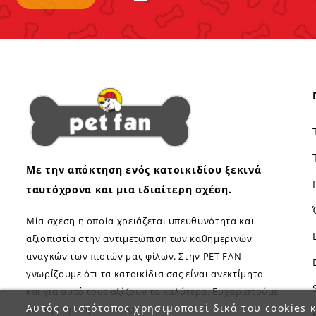
Με την απόκτηση ενός κατοικιδίου ξεκινά
ταυτόχρονα και μια ιδιαίτερη σχέση.
Μία σχέση η οποία χρειάζεται υπευθυνότητα και
αξιοπιστία στην αντιμετώπιση των καθημερινών
αναγκών των πιστών μας φίλων. Στην PET FAN
γνωρίζουμε ότι τα κατοικίδια σας είναι ανεκτίμητα
και για αυτό τους αξίζουν τα καλύτερα. Ευχαριστούμε
Αυτός ο ιστότοπος χρησιμοποιεί δικά του cookies κ
για την προτίμηση σας!