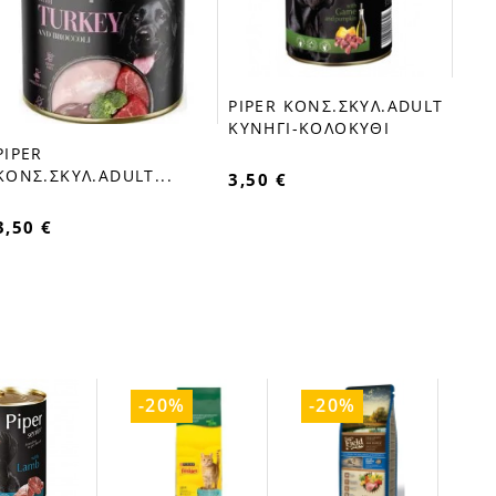
PIPER ΚΟΝΣ.ΣΚΥΛ.ADULT
favorite_border
ΚΥΝΗΓΙ-ΚΟΛΟΚΥΘΙ
PIPER
favorite_border
ΚΟΝΣ.ΣΚΥΛ.ADULT...
3,50 €
3,50 €
-20%
-20%