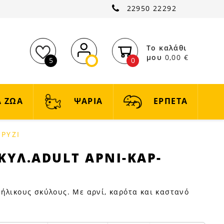
22950 22292
Το καλάθι
μου
0,00 €
5
0
 ΖΩΑ
ΨΑΡΙΑ
ΕΡΠΕΤΑ
.ΡΥΖΙ
ΚΥΛ.ADULT ΑΡΝΙ-ΚΑΡ-
LT
ήλικους σκύλους. Με αρνί, καρότα και καστανό