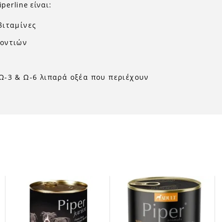
perline είναι:
βιταμίνες
δοντιών
ύ
Ω-3 & Ω-6 λιπαρά οξέα που περιέχουν