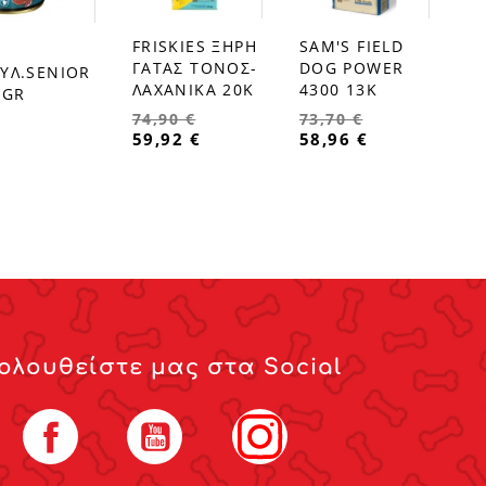
FRISKIES ΞΗΡΗ
SAM'S FIELD
favorite_border
favorite_border
ΓΑΤΑΣ ΤΟΝΟΣ-
DOG POWER
ΥΛ.SENIOR
ΛΑΧΑΝΙΚΑ 20Κ
4300 13K
0GR
74,90 €
73,70 €
59,92 €
58,96 €
ολουθείστε μας στα Social
Facebook
YouTube
Instagram