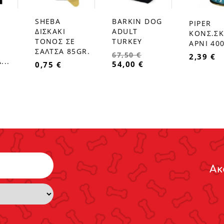
SHEBA
BARKIN DOG
PIPER
favorite_border
favorite_border
favorite_border
ΔΙΣΚΑΚΙ
ADULT
ΚΟΝΣ.ΣΚ
ΤΟΝΟΣ ΣΕ
TURKEY
ΑΡΝΙ 40
ΣΑΛΤΣΑ 85GR.
67,50 €
2,39 €
...
54,00 €
0,75 €
Ακ