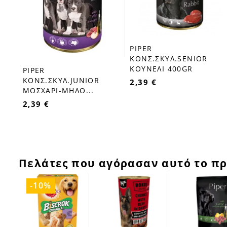
PIPER
favorite_border
ΚΟΝΣ.ΣΚΥΛ.SENIOR
ΚΟΥΝΕΛΙ 400GR
PIPER
favorite_border
ΚΟΝΣ.ΣΚΥΛ.JUNIOR
2,39 €
ΜΟΣΧΑΡΙ-ΜΗΛΟ...
2,39 €
Πελάτες που αγόρασαν αυτό το πρ
-10%