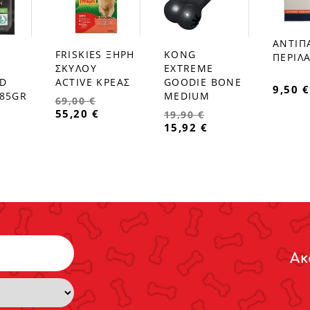
ΑΝΤΙΠ
favorite_border
FRISKIES ΞΗΡΗ
KONG
ΠΕΡΙΛΑ
favorite_border
favorite_border
Ι
ΣΚΥΛΟΥ
EXTREME
ED
ACTIVE ΚΡΕΑΣ
GOODIE BONE
9,50 €
 85GR
MEDIUM
69,00 €
55,20 €
19,90 €
15,92 €
Ακ