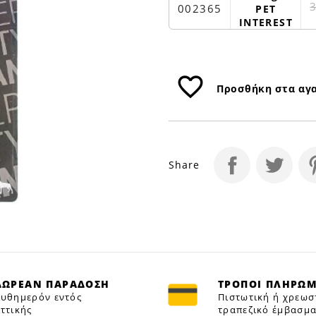
Petfan
002365
PET
INTEREST
favorite_border
Προσθήκη στα αγ
Share
ΔΩΡΕΑΝ ΠΑΡΑΔΟΣΗ
ΤΡΟΠΟΙ ΠΛΗΡΩ
υθημερόν εντός
Πιστωτική ή χρεωσ
ττικής
τραπεζικό έμβασμα