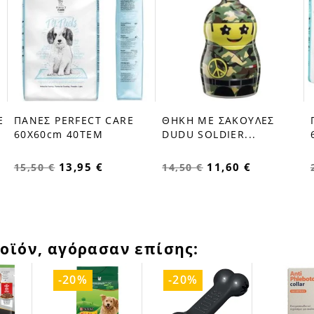
Ε
ΠΑΝΕΣ PERFECT CARE
ΘΗΚΗ ΜΕ ΣΑΚΟΥΛΕΣ
favorite_border
favorite_border
60X60cm 40ΤΕΜ
DUDU SOLDIER...
13,95 €
11,60 €
15,50 €
14,50 €
οϊόν, αγόρασαν επίσης:
-20%
-20%