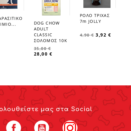
ΡΟΛΟ ΤΡΙΧΑΣ
favorite_border
ΑΡΑΣΙΤΙΚΟ
7m JOLLY
DOG CHOW
ΙΜΙΟ...
favorite_border
ADULT
3,92 €
CLASSIC
4,90 €
ΣΟΛΟΜΟΣ 10Κ
35,00 €
28,00 €
ολουθείστε μας στα Social
Facebook
YouTube
Instagram