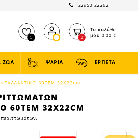
22950 22292
Το καλάθι
μου
0,00 €
5
0
 ΖΩΑ
ΨΑΡΙΑ
ΕΡΠΕΤΑ
ΝΤΑΛΛΑΚΤΙΚΟ 60ΤΕΜ 32Χ22cm
ΡΙΤΤΩΜΑΤΩΝ
Ο 60ΤΕΜ 32Χ22CM
ς περιττωμάτων.