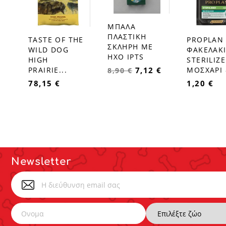
ΜΠΑΛΑ
favorite_border
ΠΛΑΣΤΙΚΗ
TASTE OF THE
PROPLAN
favorite_border
favorite_border
ΣΚΛΗΡΗ ΜΕ
WILD DOG
ΦΑΚΕΛΑΚ
ΗΧΟ IPTS
HIGH
STERILIZ
7,12 €
PRAIRIE...
ΜΟΣΧΑΡΙ
8,90 €
78,15 €
1,20 €
Newsletter