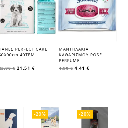
5,9
ΠΑΝΕΣ PERFECT CARE
ΜΑΝΤΗΛΑΚΙΑ
favorite_border
favorite_border
60X90cm 40ΤΕΜ
ΚΑΘΑΡΙΣΜΟΥ ROSE
PERFUME
21,51 €
4,41 €
23,90 €
4,90 €
-20%
-20%