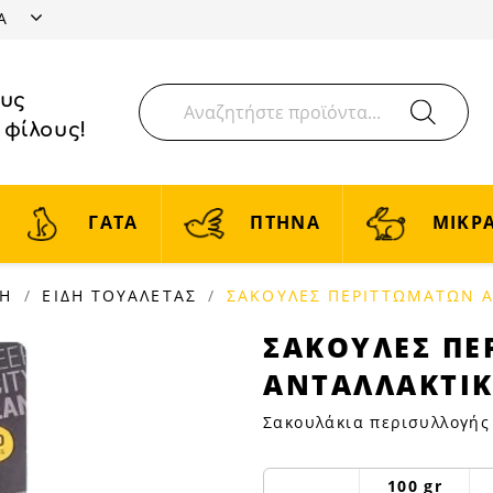
ΤΑ
ους
 φίλους!
ΓΑΤΑ
ΠΤΗΝΑ
ΜΙΚΡΑ
ΝΗ
ΕΙΔΗ ΤΟΥΑΛΕΤΑΣ
ΣΑΚΟΥΛΕΣ ΠΕΡΙΤΤΩΜΑΤΩΝ Α
ΣΑΚΟΥΛΕΣ
ΣΑΚΟΥΛΕΣ ΠΕ
ΠΕΡΙΤΤΩΜΑΤΩΝ
ΑΝΤΑΛΛΑΚΤΙΚ
ΑΝΤΑΛΛΑΚΤΙΚΟ
60ΤΕΜ
Σακουλάκια περισυλλογή
32Χ22cm
|
100 gr