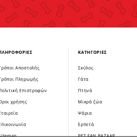
ΠΛΗΡΟΦΟΡΊΕΣ
ΚΑΤΗΓΟΡΊΕΣ
Τρόποι Αποστολής
Σκύλος
Τρόποι Πληρωμής
Γάτα
Πολιτική Επιστροφών
Πτηνά
Όροι χρήσης
Μικρά ζώα
Εταιρεία
Ψάρια
Επικοινωνία
Ερπετά
Sitemap
PET FAN BAZAAR