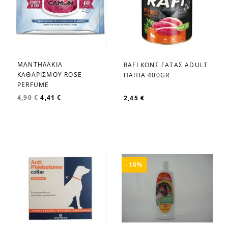
ΜΑΝΤΗΛΑΚΙΑ
RAFI ΚΟΝΣ.ΓΑΤΑΣ ADULT
favorite_border
favorite_border
ΚΑΘΑΡΙΣΜΟΥ ROSE
ΠΑΠΙΑ 400GR
PERFUME
4,90 €
4,41 €
2,45 €
-10%