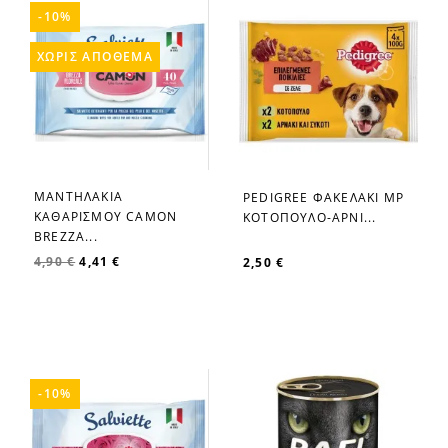
-10%
ΧΩΡΊΣ ΑΠΌΘΕΜΑ
ΜΑΝΤΗΛΑΚΙΑ
PEDIGREE ΦΑΚΕΛΑΚΙ MP
favorite_border
favorite_border
ΚΑΘΑΡΙΣΜΟΥ CAMON
ΚΟΤΟΠΟΥΛΟ-ΑΡΝΙ...
BREZZA...
4,90 €
4,41 €
2,50 €
-10%