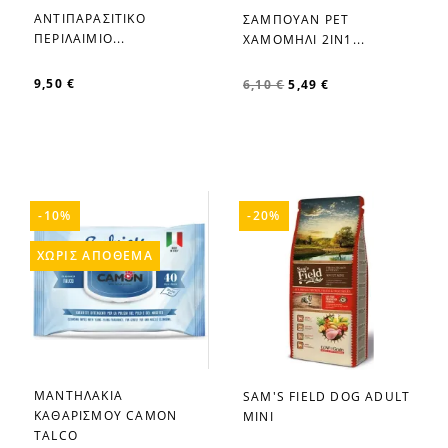
ΑΝΤΙΠΑΡΑΣΙΤΙΚΟ
ΣΑΜΠΟΥΑΝ PET
favorite_border
favorite_border
ΠΕΡΙΛΑΙΜΙΟ...
ΧΑΜΟΜΗΛΙ 2IN1...
9,50 €
6,10 €
5,49 €
-10%
-20%
ΧΩΡΊΣ ΑΠΌΘΕΜΑ
ΜΑΝΤΗΛΑΚΙΑ
SAM'S FIELD DOG ADULT
favorite_border
favorite_border
ΚΑΘΑΡΙΣΜΟΥ CAMON
MINI
TALCO