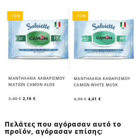
-10%
-10%
L
ΜΑΝΤΗΛΑΚΙΑ ΚΑΘΑΡΙΣΜΟΥ
ΜΑΝΤΗΛΑΚΙΑ ΚΑΘΑΡΙΣΜΟΥ
favorite_border
favorite_border
ΜΑΤΙΩΝ CAMON ALOE
CAMON WHITE MUSK
2,40 €
2,16 €
4,90 €
4,41 €
Πελάτες που αγόρασαν αυτό το
προϊόν, αγόρασαν επίσης: