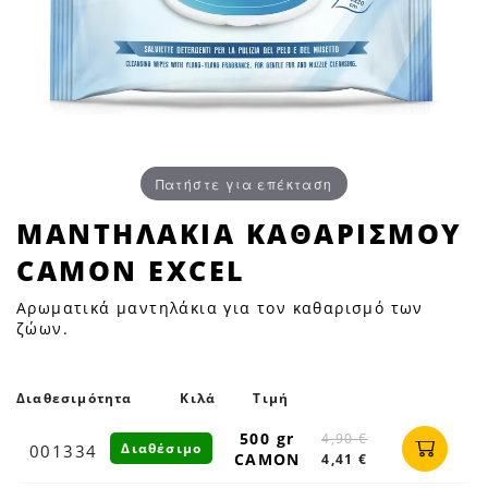
Πατήστε για επέκταση
ΜΑΝΤΗΛΑΚΙΑ
ΜΑΝΤΗΛΑΚΙΑ ΚΑΘΑΡΙΣΜΟΥ
ΚΑΘΑΡΙΣΜΟΥ
CAMON EXCEL
CAMON
EXCEL
Αρωματικά μαντηλάκια για τον καθαρισμό των
|
ζώων.
Petfan
Διαθεσιμότητα
Κιλά
Τιμή
500 gr
4,90 €
Διαθέσιμο
001334
CAMON
4,41 €