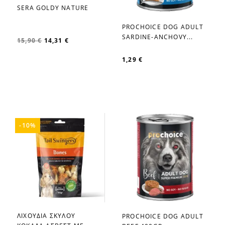
SERA GOLDY NATURE
favorite_border
PROCHOICE DOG ADULT
favorite_border
SARDINE-ANCHOVY...
15,90 €
14,31 €
1,29 €
-10%
ΛΙΧΟΥΔΙΑ ΣΚΥΛΟΥ
PROCHOICE DOG ADULT
favorite_border
favorite_border