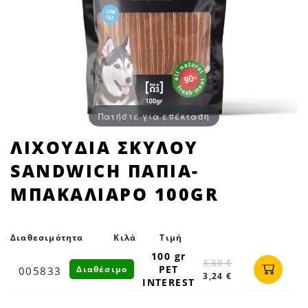
Πατήστε για επέκταση
ΛΙΧΟΥΔΙΑ
ΛΙΧΟΥΔΙΑ ΣΚΥΛΟΥ
ΣΚΥΛΟΥ
SANDWICH ΠΑΠΙΑ-
SANDWICH
ΠΑΠΙΑ-
ΜΠΑΚΑΛΙΑΡΟ 100GR
ΜΠΑΚΑΛΙΑΡΟ
100GR
|
Διαθεσιμότητα
Κιλά
Τιμή
Petfan
100 gr
3,60 €
PET
Διαθέσιμο
005833
3,24 €
INTEREST