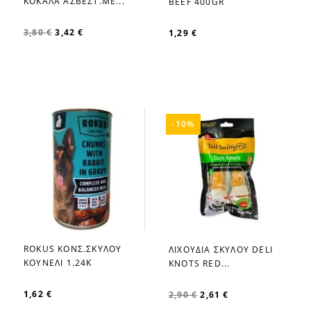
ΚΟΚΑΛΑ ΑΣΒΕΣΤ.ΜΕ...
BEEF 400GR
3,80 €
3,42 €
1,29 €
-10%
ROKUS ΚΟΝΣ.ΣΚΥΛΟΥ
ΛΙΧΟΥΔΙΑ ΣΚΥΛΟΥ DELI
favorite_border
favorite_border
ΚΟΥΝΕΛΙ 1.24K
KNOTS RED...
1,62 €
2,90 €
2,61 €