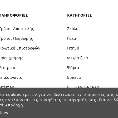
ΠΛΗΡΟΦΟΡΊΕΣ
ΚΑΤΗΓΟΡΊΕΣ
Τρόποι Αποστολής
Σκύλος
Τρόποι Πληρωμής
Γάτα
Πολιτική Επιστροφών
Πτηνά
Όροι χρήσης
Μικρά ζώα
Εταιρεία
Ψάρια
Επικοινωνία
Ερπετά
Sitemap
PET FAN BAZAAR
αι cookies τρίτων για να βελτιώσει τις υπηρεσίες μας κ
Blog
ας αναλύοντας τις συνήθειες περιήγησής σας. Για να δ
πί Αποδοχή.
kies