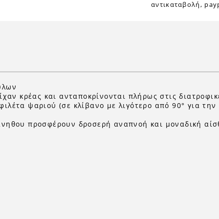
αντικαταβολή, payp
ύλων
είχαν κρέας και ανταποκρίνονται πλήρως στις διατροφι
ιλέτα ψαριού (σε κλίβανο με λιγότερο από 90° για τη
άνηθου προσφέρουν δροσερή αναπνοή και μοναδική αίσ