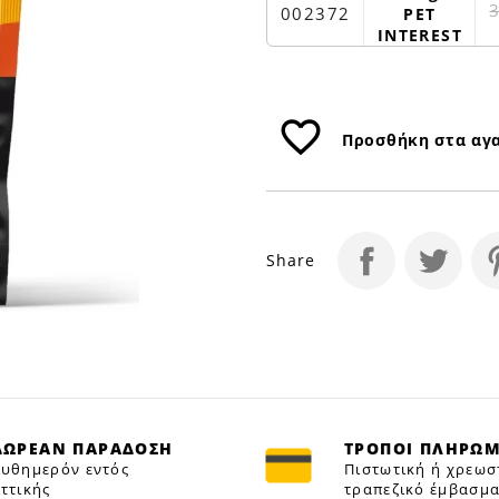
100GR
002372
PET
|
INTEREST
Petfan
favorite_border
Προσθήκη στα αγ
Share
ΔΩΡΕΑΝ ΠΑΡΑΔΟΣΗ
ΤΡΟΠΟΙ ΠΛΗΡΩ
υθημερόν εντός
Πιστωτική ή χρεωσ
ττικής
τραπεζικό έμβασμα