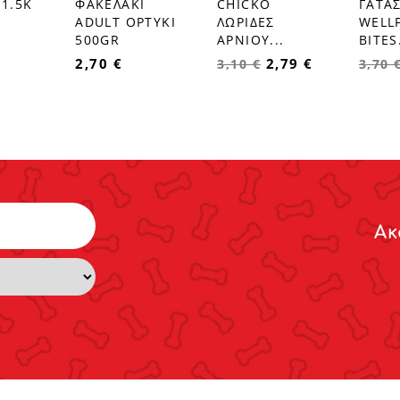
1.5Κ
ΦΑΚΕΛΑΚΙ
CHICKO
ΓΑΤΑ
ADULT ΟΡΤΥΚΙ
ΛΩΡΙΔΕΣ
WELL
500GR
ΑΡΝΙΟΥ...
BITES.
2,70 €
2,79 €
3,10 €
3,70 
Ακ