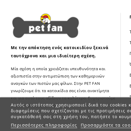
Με την απόκτηση ενός κατοικιδίου ξεκινά
ταυτόχρονα και μια ιδιαίτερη σχέση.
Μία σχέση η οποία χρειάζεται υπευθυνότητα και
αξιοπιστία στην αντιμετώπιση των καθημερινών
αναγκών των πιστών μας φίλων. Στην PET FAN
γνωρίζουμε ότι τα κατοικίδια σας είναι ανεκτίμητα
και για αυτό τους αξίζουν τα καλύτερα. Ευχαριστούμε
Αυτός ο ιστότοπος χρησιμοποιεί δικά του cookies κ
για την προτίμηση σας!
διαφημίσεις που σχετίζονται με τις προτιμήσεις σ
συγκατάθεσή σας στη χρήση του, πατήστε το κουμ
Περισσότερες πληροφορίες
Προσαρμόστε τα coo