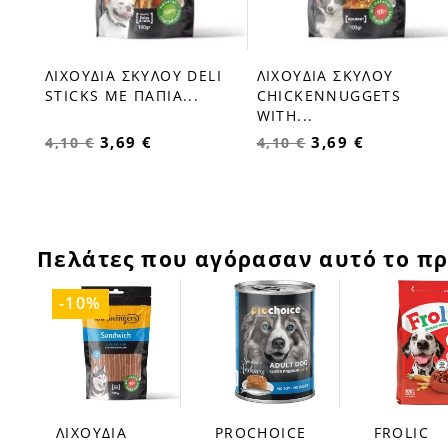
SH
ΛΙΧΟΥΔΙΑ ΣΚΥΛΟΥ DELI
ΛΙΧΟΥΔΙΑ ΣΚΥΛΟΥ
favorite_border
favorite_border
STICKS ΜΕ ΠΑΠΙΑ...
CHICKENNUGGETS
WITH...
3,69 €
3,69 €
4,10 €
4,10 €
Πελάτες που αγόρασαν αυτό το πρ
-10%
ΛΙΧΟΥΔΙΑ
PROCHOICE
FROLIC
favorite_border
favorite_border
favorite_border