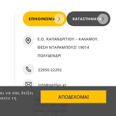
ΕΠΙΚΟΙΝΩΝΊΑ
ΚΑΤΑΣΤΉΜΑΤΑ
Ε.Ο. ΚΑΠΑΝΔΡΙΤΙΟΥ – ΚΑΛΑΜΟΥ,
ΘΕΣΗ ΝΤΑΡΑΜΠΟΥΖΙ 19014
ΠΟΛΥΔΕΝΔΡΙ
22950 22292
info@petfan.gr
αι να σας δείξει
ΑΠΟΔΈΧΟΜΑΙ
ώσετε τη
ΑΦΟΙ ΧΑΤΖΗΓΕΩΡΓΙΟΥ Ο.Ε. ΔΙΑΚΡΙΤΙΚΟΣ
ΤΙΤΛΟΣ «PET FAN»
ΑΦΜ : 082864093