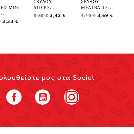
Σ
ΣΚΥΛΟΥ
ΣΚΥΛΟΥ
FED MINI
STICKS...
MEATBALLS...
..
3,42 €
3,69 €
3,80 €
4,10 €
3,33 €
€
ολουθείστε μας στα Social
Facebook
YouTube
Instagram