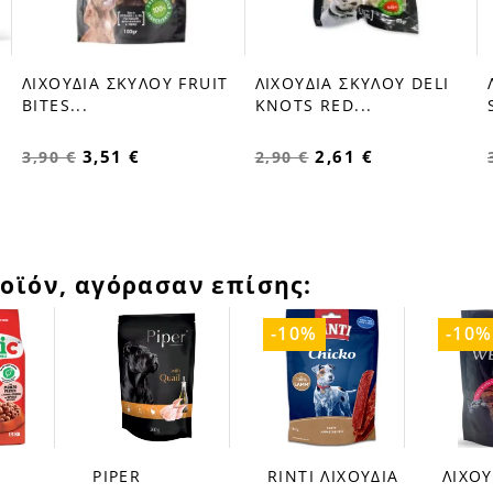
ΛΙΧΟΥΔΙΑ ΣΚΥΛΟΥ FRUIT
ΛΙΧΟΥΔΙΑ ΣΚΥΛΟΥ DELI
favorite_border
favorite_border
BITES...
KNOTS RED...
3,51 €
2,61 €
3,90 €
2,90 €
οϊόν, αγόρασαν επίσης:
-10%
-10%
PIPER
RINTI ΛΙΧΟΥΔΙΑ
ΛΙΧΟΥ
favorite_border
favorite_border
favorite_border