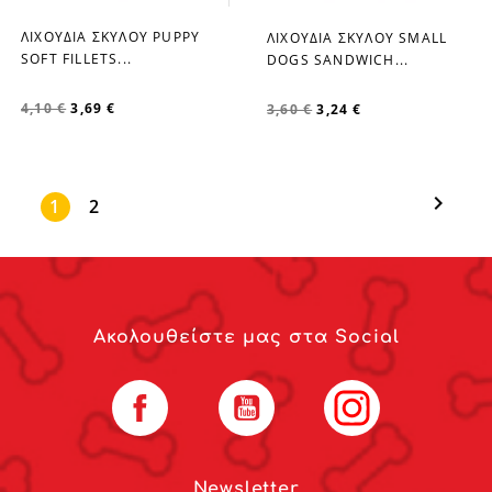
ΛΙΧΟΥΔΙΑ ΣΚΥΛΟΥ PUPPY
ΛΙΧΟΥΔΙΑ ΣΚΥΛΟΥ SMALL
favorite_border
favorite_border
SOFT FILLETS...
DOGS SANDWICH...
4,10 €
3,69 €
3,60 €
3,24 €

1
2
Ακολουθείστε μας στα Social
Facebook
YouTube
Instagram
Newsletter