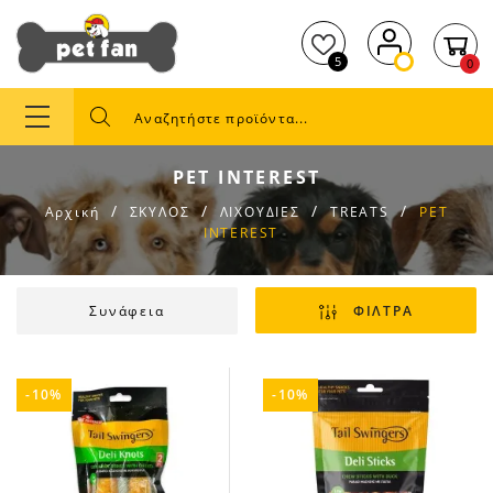
5
0
PET INTEREST
Αρχική
ΣΚΥΛΟΣ
ΛΙΧΟΥΔΙΕΣ
TREATS
PET
INTEREST
Συνάφεια
ΦΙΛΤΡΑ
-10%
-10%