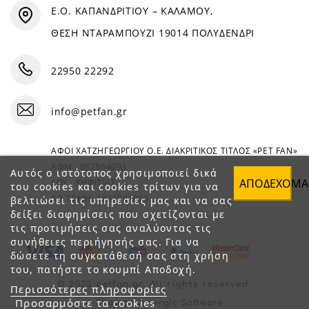
Ε.Ο. ΚΑΠΑΝΔΡΙΤΙΟΥ – ΚΑΛΑΜΟΥ,
ΘΕΣΗ ΝΤΑΡΑΜΠΟΥΖΙ 19014 ΠΟΛΥΔΕΝΔΡΙ
22950 22292
info@petfan.gr
ΑΦΟΙ ΧΑΤΖΗΓΕΩΡΓΙΟΥ Ο.Ε. ΔΙΑΚΡΙΤΙΚΟΣ ΤΙΤΛΟΣ «PET FAN»
ΑΦΜ : 082864093
Αυτός ο ιστότοπος χρησιμοποιεί δικά
ΑΠΟΔΈΧΟΜΑ
ΔΟΥ : ΚΗΦΙΣΙΑΣ
του cookies και cookies τρίτων για να
ΑΡ. ΓΕΜΗ: 1821901000
βελτιώσει τις υπηρεσίες μας και να σας
δείξει διαφημίσεις που σχετίζονται με
τις προτιμήσεις σας αναλύοντας τις
συνήθειες περιήγησής σας. Για να
δώσετε τη συγκατάθεσή σας στη χρήση
του, πατήστε το κουμπί Αποδοχή.
© 2023 petfan.gr. All rights reserved.
Περισσότερες πληροφορίες
Προσαρμόστε τα cookies
e-Shop by Synergic Software