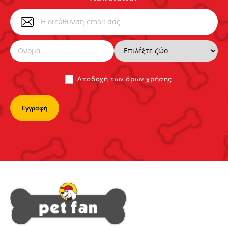
Αποδoχή των
όρων χρήσης