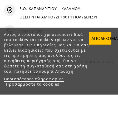
Ε.Ο. ΚΑΠΑΝΔΡΙΤΙΟΥ – ΚΑΛΑΜΟΥ,
ΘΕΣΗ ΝΤΑΡΑΜΠΟΥΖΙ 19014 ΠΟΛΥΔΕΝΔΡΙ
22950 22292
Αυτός ο ιστότοπος χρησιμοποιεί δικά
ΑΠΟΔΈΧΟΜΑ
του cookies και cookies τρίτων για να
βελτιώσει τις υπηρεσίες μας και να σας
info@petfan.gr
δείξει διαφημίσεις που σχετίζονται με
τις προτιμήσεις σας αναλύοντας τις
συνήθειες περιήγησής σας. Για να
ΑΦΟΙ ΧΑΤΖΗΓΕΩΡΓΙΟΥ Ο.Ε. ΔΙΑΚΡΙΤΙΚΟΣ ΤΙΤΛΟΣ «PET FAN»
δώσετε τη συγκατάθεσή σας στη χρήση
ΑΦΜ : 082864093
του, πατήστε το κουμπί Αποδοχή.
ΔΟΥ : ΚΗΦΙΣΙΑΣ
Περισσότερες πληροφορίες
ΑΡ. ΓΕΜΗ: 1821901000
Προσαρμόστε τα cookies
© 2023 petfan.gr. All rights reserved.