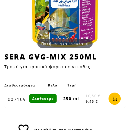
Πατήστε για επέκταση
SERA
SERA GVG-MIX 250ML
GVG-
Τροφή για τροπικά ψάρια σε νιφάδες.
MIX
250ML
|
Διαθεσιμότητα
Κιλά
Τιμή
Petfan
10,50 €
250 ml
Διαθέσιμο
007109
9,45 €
favorite_border