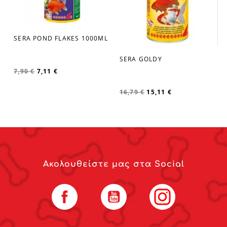
SERA POND FLAKES 1000ML
favorite_border
SERA GOLDY
favorite_border
7,90 €
7,11 €
16,79 €
15,11 €
Ακολουθείστε μας στα Social
Facebook
YouTube
Instagram