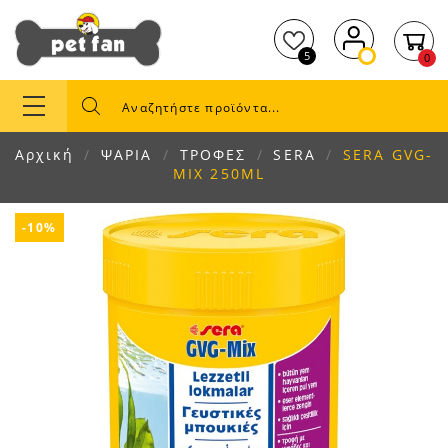
5
0
Αρχική
ΨΑΡΙΑ
ΤΡΟΦΕΣ
SERA
SERA GVG-
MIX 250ML
-10%