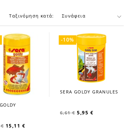
Ταξινόμηση κατά:
Συνάφεια
-10%
SERA GOLDY GRANULES
favorite_border
 GOLDY
order
5,95 €
6,61 €
15,11 €
 €