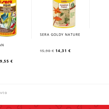
SERA GOLDY NATURE
favorite_border
AN
14,31 €
15,90 €
9,55 €
όντα