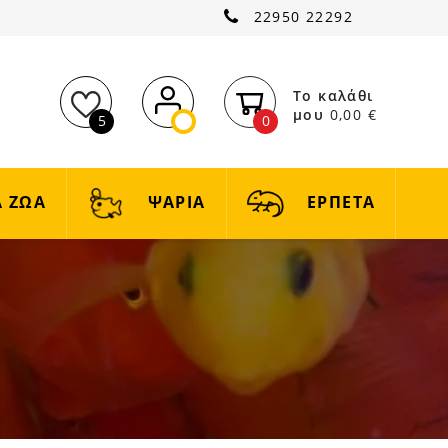
22950 22292
Το καλάθι
μου
0,00 €
5
0
 ΖΩΑ
ΨΑΡΙΑ
ΕΡΠΕΤΑ