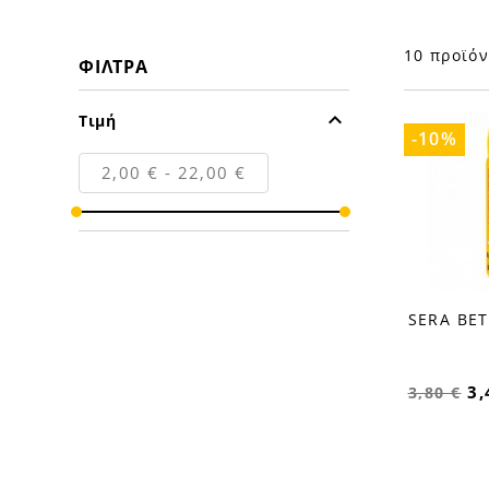
10 προϊόν
ΦΊΛΤΡΑ

Τιμή
-10%
2,00 € - 22,00 €
SERA BE
favorite_border
3,
3,80 €