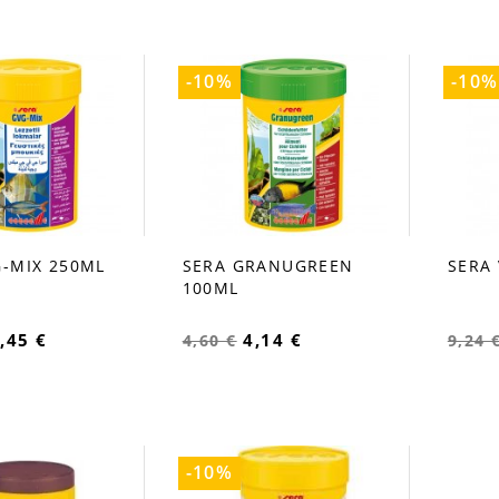
-10%
-10%
G-MIX 250ML
SERA GRANUGREEN
SERA
favorite_border
favorite_b
100ML
,45 €
4,14 €
4,60 €
9,24 
-10%