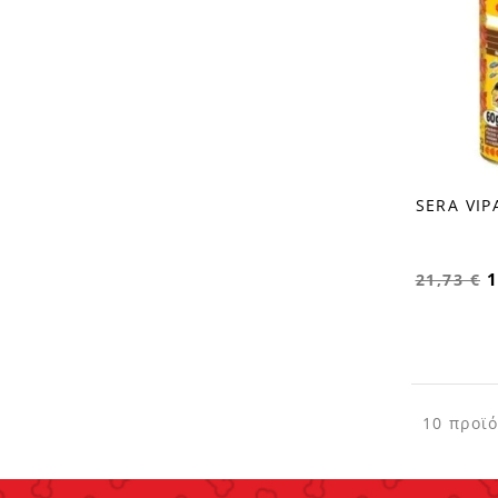
SERA VIP
favorite_border
1
21,73 €
10 προϊ