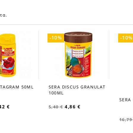
τα.
-10%
-10%
TTAGRAM 50ML
SERA DISCUS GRANULAT
favorite_border
100ML
SERA
favorite_b
42 €
4,86 €
5,40 €
16,79