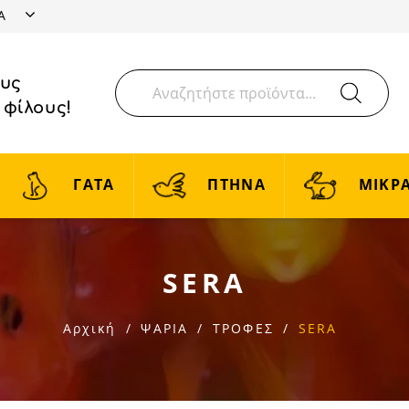
ΤΑ
ους
 φίλους!
ΓΑΤΑ
ΠΤΗΝΑ
ΜΙΚΡΑ
SERA
Αρχική
ΨΑΡΙΑ
ΤΡΟΦΕΣ
SERA