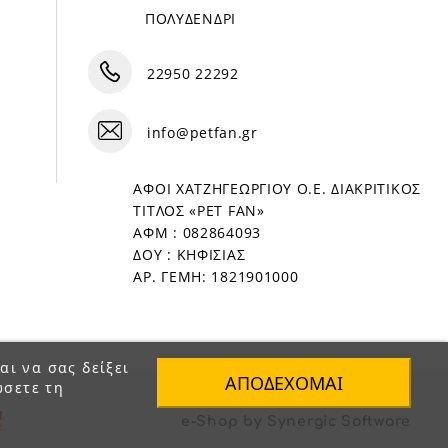
ΠΟΛΥΔΕΝΔΡΙ
22950 22292
info@petfan.gr
ΑΦΟΙ ΧΑΤΖΗΓΕΩΡΓΙΟΥ Ο.Ε. ΔΙΑΚΡΙΤΙΚΟΣ
ΤΙΤΛΟΣ «PET FAN»
ΑΦΜ : 082864093
ΔΟΥ : ΚΗΦΙΣΙΑΣ
ΑΡ. ΓΕΜΗ: 1821901000
αι να σας δείξει
ΑΠΟΔΈΧΟΜΑΙ
ώσετε τη
e-Shop by Synergic Software