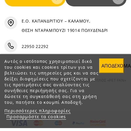
Ε.Ο. ΚΑΠΑΝΔΡΙΤΙΟΥ – ΚΑΛΑΜΟΥ,
ΘΕΣΗ ΝΤΑΡΑΜΠΟΥΖΙ 19014 ΠΟΛΥΔΕΝΔΡΙ
22950 22292
Αυτός ο ιστότοπος χρησιμοποιεί δικά
info@petfan.gr
ΑΠΟΔΈΧΟΜΑ
του cookies και cookies τρίτων για να
βελτιώσει τις υπηρεσίες μας και να σας
δείξει διαφημίσεις που σχετίζονται με
ΑΦΟΙ ΧΑΤΖΗΓΕΩΡΓΙΟΥ Ο.Ε. ΔΙΑΚΡΙΤΙΚΟΣ ΤΙΤΛΟΣ «PET FAN»
τις προτιμήσεις σας αναλύοντας τις
ΑΦΜ : 082864093
συνήθειες περιήγησής σας. Για να
ΔΟΥ : ΚΗΦΙΣΙΑΣ
δώσετε τη συγκατάθεσή σας στη χρήση
ΑΡ. ΓΕΜΗ: 1821901000
του, πατήστε το κουμπί Αποδοχή.
Περισσότερες πληροφορίες
Προσαρμόστε τα cookies