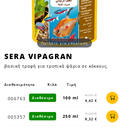
Πατήστε για επέκταση
SERA
SERA VIPAGRAN
VIPAGRAN
βασική τροφή για τροπικά ψάρια σε κόκκους.
|
Petfan
Διαθεσιμότητα
Κιλά
Τιμή
4,91 €
100 ml
Διαθέσιμο
006763
4,42 €
9,24 €
250 ml
Διαθέσιμο
005357
8,32 €