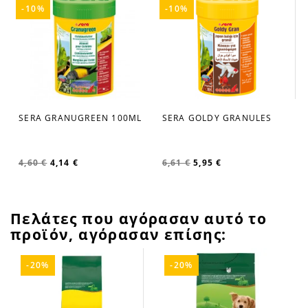
-10%
-10%
SERA GOLDY GRANULES
SERA GRANUGREEN 100ML
favorite_border
favorite_border
6,61 €
5,95 €
4,60 €
4,14 €
Πελάτες που αγόρασαν αυτό το
προϊόν, αγόρασαν επίσης:
-20%
-20%