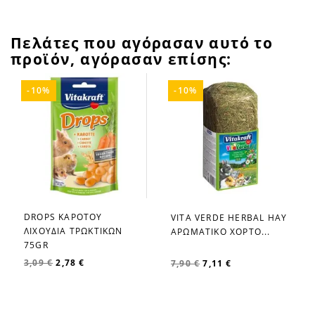
Πελάτες που αγόρασαν αυτό το
προϊόν, αγόρασαν επίσης:
-10%
-10%
DROPS ΚΑΡΟΤΟΥ
VITA VERDE HERBAL HAY
favorite_border
favorite_border
ΛΙΧΟΥΔΙΑ ΤΡΩΚΤΙΚΩΝ
ΑΡΩΜΑΤΙΚΟ ΧΟΡΤΟ...
75GR
3,09 €
2,78 €
7,90 €
7,11 €