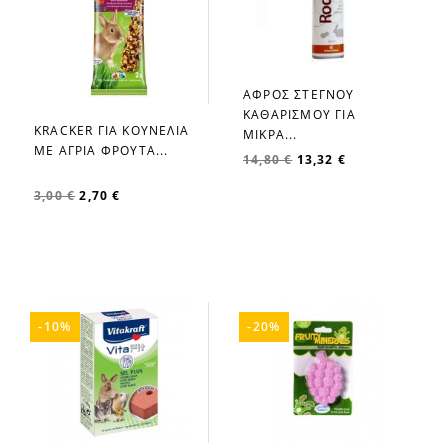
ΑΦΡΟΣ ΣΤΕΓΝΟΥ
favorite_border
ΚΑΘΑΡΙΣΜΟΥ ΓΙΑ
KRACKER ΓΙΑ ΚΟΥΝΕΛΙA
ΜΙΚΡΑ...
favorite_border
ME ΑΓΡΙΑ ΦΡΟΥΤΑ...
14,80 €
13,32 €
3,00 €
2,70 €
-10%
-20%