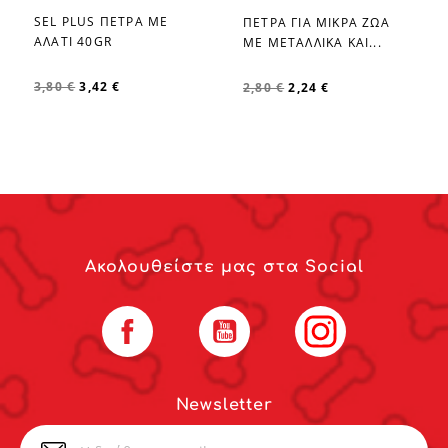
SEL PLUS ΠΕΤΡΑ ΜΕ
ΠΕΤΡΑ ΓΙΑ ΜΙΚΡΑ ΖΩΑ
favorite_border
favorite_border
ΑΛΑΤΙ 40GR
ΜΕ ΜΕΤΑΛΛΙΚΑ ΚΑΙ...
3,80 €
3,42 €
2,80 €
2,24 €
Ακολουθείστε μας στα Social
Facebook
YouTube
Instagram
Newsletter