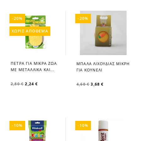
-20%
-20%
ΧΩΡΊΣ ΑΠΌΘΕΜΑ
ΠΕΤΡΑ ΓΙΑ ΜΙΚΡΑ ΖΩΑ
ΜΠΑΛΑ ΛΙΧΟΥΔΙΑΣ ΜΙΚΡΗ
favorite_border
favorite_border
ΜΕ ΜΕΤΑΛΛΙΚΑ ΚΑΙ...
ΓΙΑ ΚΟΥΝΕΛΙ
2,80 €
2,24 €
4,60 €
3,68 €
-10%
-10%