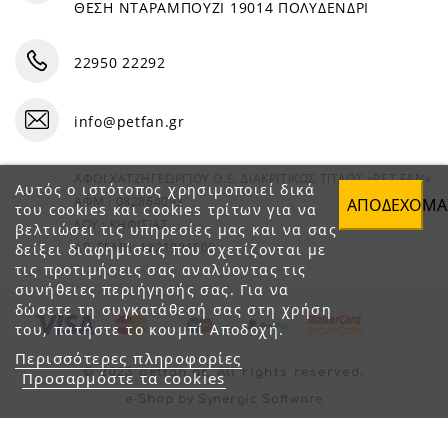
ΘΕΣΗ ΝΤΑΡΑΜΠΟΥΖΙ 19014 ΠΟΛΥΔΕΝΔΡΙ
22950 22292
info@petfan.gr
ΑΦΟΙ ΧΑΤΖΗΓΕΩΡΓΙΟΥ Ο.Ε. ΔΙΑΚΡΙΤΙΚΟΣ ΤΙΤΛΟΣ «PET FAN»
Αυτός ο ιστότοπος χρησιμοποιεί δικά
ΑΦΜ : 082864093
ΑΠΟΔΈΧΟΜΑ
του cookies και cookies τρίτων για να
ΔΟΥ : ΚΗΦΙΣΙΑΣ
βελτιώσει τις υπηρεσίες μας και να σας
ΑΡ. ΓΕΜΗ: 1821901000
δείξει διαφημίσεις που σχετίζονται με
τις προτιμήσεις σας αναλύοντας τις
συνήθειες περιήγησής σας. Για να
δώσετε τη συγκατάθεσή σας στη χρήση
του, πατήστε το κουμπί Αποδοχή.
Περισσότερες πληροφορίες
© 2023 petfan.gr. All rights reserved.
Προσαρμόστε τα cookies
e-Shop by Synergic Software