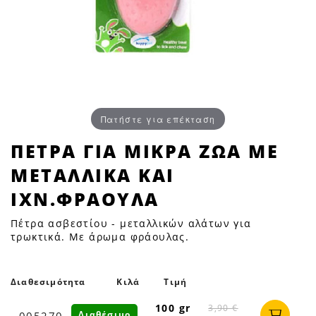
Πατήστε για επέκταση
ΠΕΤΡΑ
ΠΕΤΡΑ ΓΙΑ ΜΙΚΡΑ ΖΩΑ ΜΕ
ΓΙΑ
ΜΕΤΑΛΛΙΚΑ ΚΑΙ
ΜΙΚΡΑ
ΖΩΑ
ΙΧΝ.ΦΡΑΟΥΛΑ
ΜΕ
Πέτρα ασβεστίου - μεταλλικών αλάτων για
ΜΕΤΑΛΛΙΚΑ
τρωκτικά. Με άρωμα φράουλας.
ΚΑΙ
ΙΧΝ.ΦΡΑΟΥΛΑ
|
Διαθεσιμότητα
Κιλά
Τιμή
Petfan
100 gr
3,90 €
Διαθέσιμο
005270