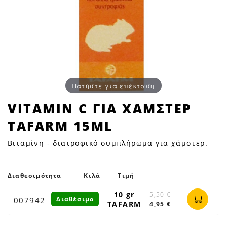
Πατήστε για επέκταση
VITAMIN
VITAMIN C ΓΙΑ ΧΑΜΣΤΕΡ
C
TAFARM 15ML
ΓΙΑ
ΧΑΜΣΤΕΡ
Βιταμίνη - διατροφικό συμπλήρωμα για χάμστερ.
TAFARM
15ML
|
Διαθεσιμότητα
Κιλά
Τιμή
Petfan
10 gr
5,50 €
Διαθέσιμο
007942
TAFARM
4,95 €