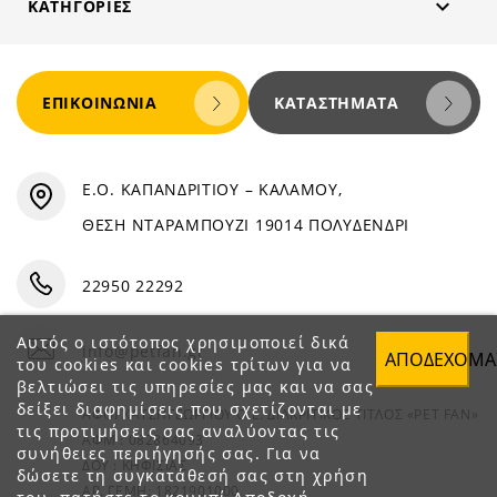

ΚΑΤΗΓΟΡΊΕΣ
ΕΠΙΚΟΙΝΩΝΊΑ
ΚΑΤΑΣΤΉΜΑΤΑ
Ε.Ο. ΚΑΠΑΝΔΡΙΤΙΟΥ – ΚΑΛΑΜΟΥ,
ΘΕΣΗ ΝΤΑΡΑΜΠΟΥΖΙ 19014 ΠΟΛΥΔΕΝΔΡΙ
22950 22292
Αυτός ο ιστότοπος χρησιμοποιεί δικά
info@petfan.gr
ΑΠΟΔΈΧΟΜΑ
του cookies και cookies τρίτων για να
βελτιώσει τις υπηρεσίες μας και να σας
δείξει διαφημίσεις που σχετίζονται με
ΑΦΟΙ ΧΑΤΖΗΓΕΩΡΓΙΟΥ Ο.Ε. ΔΙΑΚΡΙΤΙΚΟΣ ΤΙΤΛΟΣ «PET FAN»
τις προτιμήσεις σας αναλύοντας τις
ΑΦΜ : 082864093
συνήθειες περιήγησής σας. Για να
ΔΟΥ : ΚΗΦΙΣΙΑΣ
δώσετε τη συγκατάθεσή σας στη χρήση
ΑΡ. ΓΕΜΗ: 1821901000