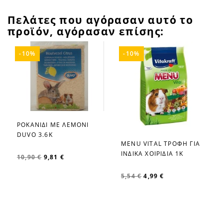
Πελάτες που αγόρασαν αυτό το
προϊόν, αγόρασαν επίσης:
-10%
-10%
ΡΟΚΑΝΙΔΙ ΜΕ ΛΕΜΟΝΙ
favorite_border
DUVO 3.6Κ
MENU VITAL ΤΡΟΦΗ ΓΙΑ
favorite_border
ΙΝΔΙΚΑ ΧΟΙΡΙΔΙΑ 1K
10,90 €
9,81 €
5,54 €
4,99 €