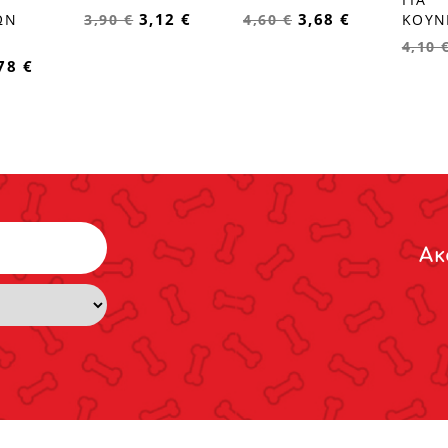
3,12 €
3,68 €
ΩΝ
ΚΟΥΝΕ
3,90 €
4,60 €
4,10 
78 €
Ακ