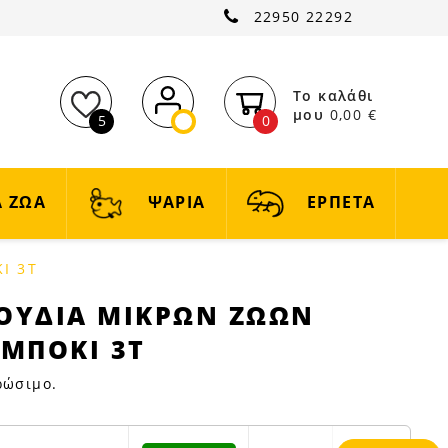
22950 22292
Το καλάθι
μου
0,00 €
5
0
 ΖΩΑ
ΨΑΡΙΑ
ΕΡΠΕΤΑ
Ι 3Τ
ΧΟΥΔΙΑ ΜΙΚΡΩΝ ΖΩΩΝ
ΜΠΟΚΙ 3Τ
ρώσιμο.