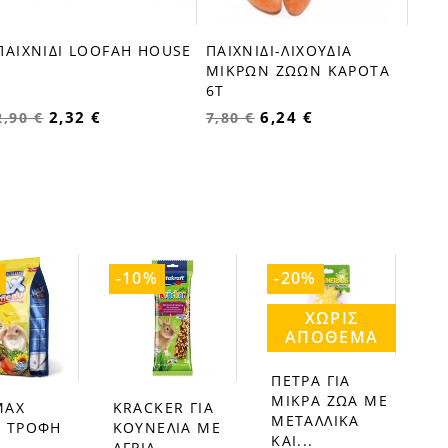
ΠΑΙΧΝΙΔΙ LOOFAH HOUSE
ΠΑΙΧΝΙΔΙ-ΛΙΧΟΥΔΙΑ
ΜΙΚΡΩΝ ΖΩΩΝ ΚΑΡΟΤΑ
6Τ
2,32 €
6,24 €
2,90 €
7,80 €
-10%
-20%
ΧΩΡΊΣ
ΑΠΌΘΕΜΑ
ΠΕΤΡΑ ΓΙΑ
favorite_border
ΜΙΚΡΑ ΖΩΑ ΜΕ
MAX
KRACKER ΓΙΑ
favorite_border
ΜΕΤΑΛΛΙΚΑ
 ΤΡΟΦΗ
ΚΟΥΝΕΛΙA ME
ΚΑΙ...
ΑΓΡΙΑ