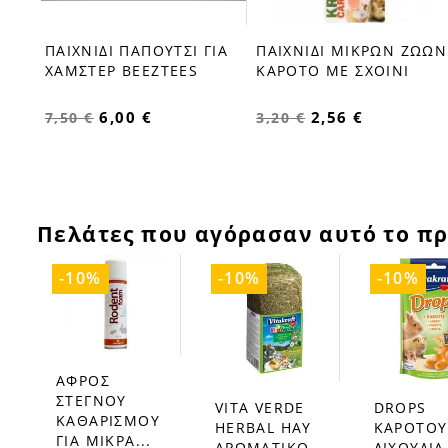
ΙΚΡΗ
ΠΑΙΧΝΙΔΙ ΠΑΠΟΥΤΣΙ ΓΙΑ
ΠΑΙΧΝΙΔΙ ΜΙΚΡΩΝ ΖΩΩΝ
ΧΑΜΣΤΕΡ BEEZTEES
ΚΑΡΟΤO ΜΕ ΣΧΟΙΝΙ
6,00 €
2,56 €
7,50 €
3,20 €
Πελάτες που αγόρασαν αυτό το πρ
-10%
-10%
-10%
ΑΦΡΟΣ
favorite_border
ΣΤΕΓΝΟΥ
VITA VERDE
DROPS
favorite_border
favorite_border
ΚΑΘΑΡΙΣΜΟΥ
HERBAL HAY
ΚΑΡΟΤΟΥ
ΓΙΑ ΜΙΚΡΑ...
ΑΡΩΜΑΤΙΚΟ
ΛΙΧΟΥΔΙΑ