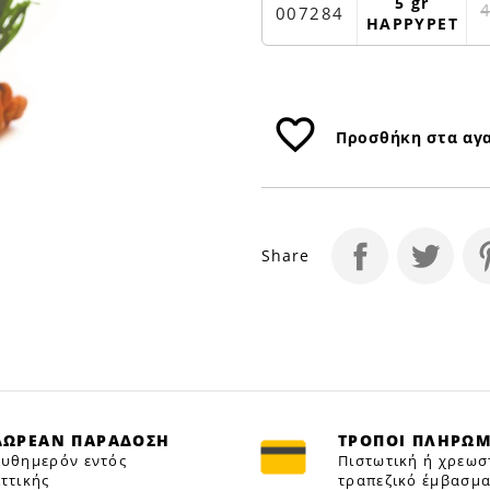
3Τ
5 gr
007284
HAPPYPET
|
Petfan
favorite_border
Προσθήκη στα αγ
Share
ΔΩΡΕΑΝ ΠΑΡΑΔΟΣΗ
ΤΡΟΠΟΙ ΠΛΗΡΩ
υθημερόν εντός
Πιστωτική ή χρεωσ
ττικής
τραπεζικό έμβασμα