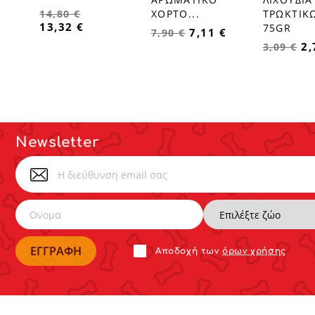
ΧΟΡΤΟ...
ΤΡΩΚΤΙΚ
14,80 €
13,32 €
75GR
7,11 €
7,90 €
2,
3,09 €
Newsletter
Αποδoχή των
όρων χρήσης