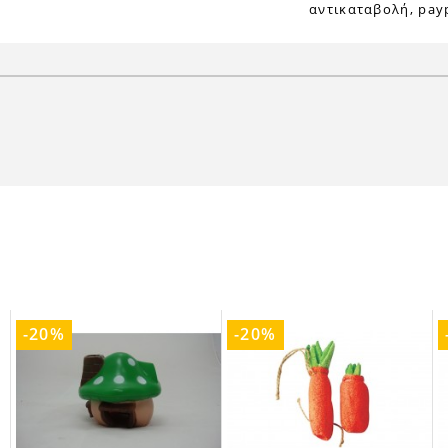
αντικαταβολή, payp
-20%
-20%