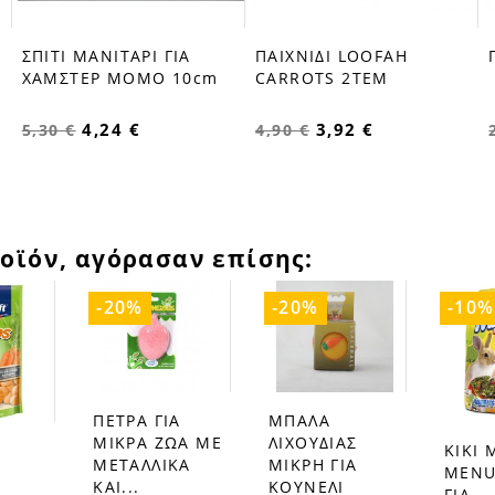
ΣΠΙΤΙ ΜΑΝΙΤΑΡΙ ΓΙΑ
ΠΑΙΧΝΙΔΙ LOOFAH
ΧΑΜΣΤΕΡ MOMO 10cm
CARROTS 2TEM
4,24 €
3,92 €
5,30 €
4,90 €
οϊόν, αγόρασαν επίσης:
-20%
-20%
-10%
ΠΕΤΡΑ ΓΙΑ
ΜΠΑΛΑ
favorite_border
favorite_border
ΜΙΚΡΑ ΖΩΑ ΜΕ
ΛΙΧΟΥΔΙΑΣ
KIKI 
favorite_border
ΜΕΤΑΛΛΙΚΑ
ΜΙΚΡΗ ΓΙΑ
MENU
ΚΑΙ...
ΚΟΥΝΕΛΙ
ΓΙΑ