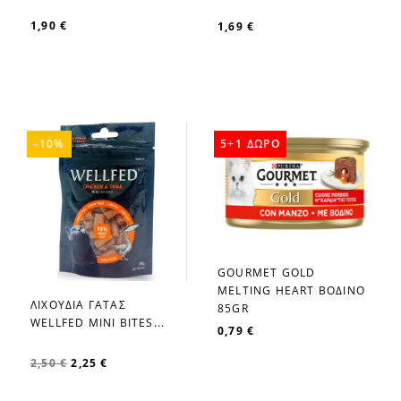
1,90 €
1,69 €
-10%
5+1 ΔΩΡΟ
GOURMET GOLD
favorite_border
MELTIΝG HEART ΒΟΔΙΝΟ
ΛΙΧΟΥΔΙΑ ΓΑΤΑΣ
85GR
favorite_border
WELLFED MINI BITES...
0,79 €
2,50 €
2,25 €