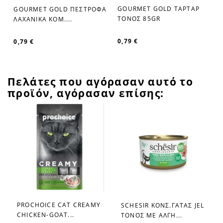
GOURMET GOLD ΤΑΡΤΑΡ
GOURMET GOLD ΠΕΣΤΡΟΦΑ
favorite_border
favorite_border
ΤΟΝΟΣ 85GR
ΛΑΧΑΝΙΚΑ ΚΟΜ....
0,79 €
0,79 €
Πελάτες που αγόρασαν αυτό το
προϊόν, αγόρασαν επίσης:
PROCHOICE CAT CREAMY
SCHESIR ΚΟΝΣ.ΓΑΤΑΣ JEL
favorite_border
favorite_border
CHICKEN-GOAT...
ΤΟΝΟΣ ΜΕ ΑΛΓΗ...