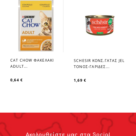
CAT CHOW ΦΑΚΕΛΑΚΙ
SCHESIR ΚΟΝΣ.ΓΑΤΑΣ JEL
favorite_border
favorite_border
ADULT...
ΤΟΝΟΣ-ΓΑΡΙΔΕΣ...
0,64 €
1,69 €
Ακολουθείστε μας στα Social