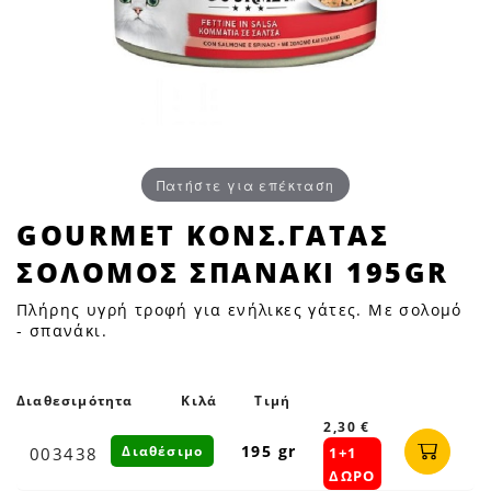
Πατήστε για επέκταση
GOURMET
GOURMET ΚΟΝΣ.ΓΑΤΑΣ
ΚΟΝΣ.ΓΑΤΑΣ
ΣΟΛΟΜΟΣ ΣΠΑΝΑΚΙ 195GR
ΣΟΛΟΜΟΣ
ΣΠΑΝΑΚΙ
Πλήρης υγρή τροφή για ενήλικες γάτες. Με σολομό
195GR
- σπανάκι.
|
Petfan
Διαθεσιμότητα
Κιλά
Τιμή
2,30 €
195 gr
Διαθέσιμο
003438
1+1
ΔΩΡΟ