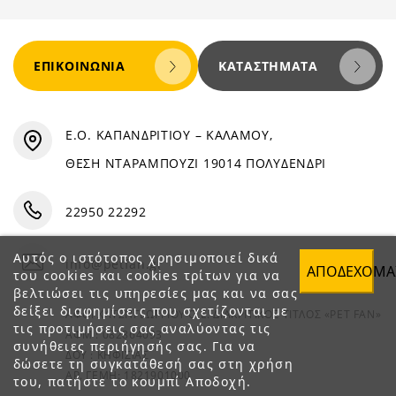
ΕΠΙΚΟΙΝΩΝΊΑ
ΚΑΤΑΣΤΉΜΑΤΑ
Ε.Ο. ΚΑΠΑΝΔΡΙΤΙΟΥ – ΚΑΛΑΜΟΥ,
ΘΕΣΗ ΝΤΑΡΑΜΠΟΥΖΙ 19014 ΠΟΛΥΔΕΝΔΡΙ
22950 22292
Αυτός ο ιστότοπος χρησιμοποιεί δικά
info@petfan.gr
ΑΠΟΔΈΧΟΜΑ
του cookies και cookies τρίτων για να
βελτιώσει τις υπηρεσίες μας και να σας
δείξει διαφημίσεις που σχετίζονται με
ΑΦΟΙ ΧΑΤΖΗΓΕΩΡΓΙΟΥ Ο.Ε. ΔΙΑΚΡΙΤΙΚΟΣ ΤΙΤΛΟΣ «PET FAN»
τις προτιμήσεις σας αναλύοντας τις
ΑΦΜ : 082864093
συνήθειες περιήγησής σας. Για να
ΔΟΥ : ΚΗΦΙΣΙΑΣ
δώσετε τη συγκατάθεσή σας στη χρήση
ΑΡ. ΓΕΜΗ: 1821901000
του, πατήστε το κουμπί Αποδοχή.