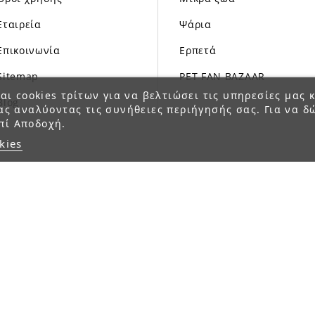
Εταιρεία
Ψάρια
Επικοινωνία
Ερπετά
Sitemap
PET FAN BAZAAR
αι cookies τρίτων για να βελτιώσει τις υπηρεσίες μας κ
Blog
ας αναλύοντας τις συνήθειες περιήγησής σας. Για να δ
πί Αποδοχή.
kies