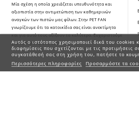
Μία σχέση η οποία χρειάζεται υπευθυνότητα και
αξιοπιστία στην αντιμετώπιση των καθημερινών
αναγκών των πιστών μας φίλων. Στην PET FAN
γνωρίζουμε ότι τα κατοικίδια σας είναι ανεκτίμητα
και για αυτό τους αξίζουν τα καλύτερα. Ευχαριστούμε
Αυτός ο ιστότοπος χρησιμοποιεί δικά του cookies κ
για την προτίμηση σας!
διαφημίσεις που σχετίζονται με τις προτιμήσεις σ
συγκατάθεσή σας στη χρήση του, πατήστε το κουμ
Περισσότερες πληροφορίες
Προσαρμόστε τα coo
© 2023 petfan.gr. All rights reserved