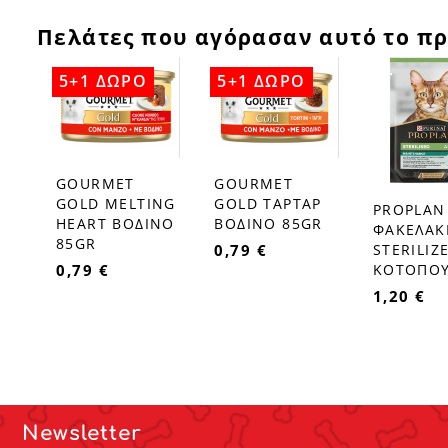
Πελάτες που αγόρασαν αυτό το πρ
5+1 ΔΩΡΟ
5+1 ΔΩΡΟ
GOURMET
GOURMET
favorite_border
favorite_border
GOLD MELTIΝG
GOLD ΤΑΡΤΑΡ
PROPLAN
favorite_border
HEART ΒΟΔΙΝΟ
ΒΟΔΙΝΟ 85GR
ΦΑΚΕΛΑΚ
85GR
0,79 €
STERILIZ
0,79 €
ΚΟΤΟΠΟΥ
1,20 €
Newsletter