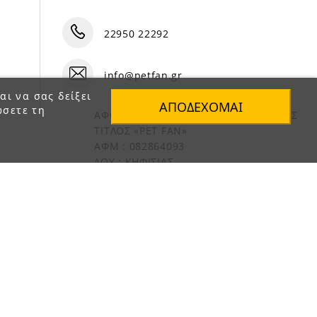
22950 22292
info@petfan.gr
αι να σας δείξει
ΑΠΟΔΈΧΟΜΑΙ
ώσετε τη
ΑΦΟΙ ΧΑΤΖΗΓΕΩΡΓΙΟΥ Ο.Ε. ΔΙΑΚΡΙΤΙΚΟΣ
ΤΙΤΛΟΣ «PET FAN»
ΑΦΜ : 082864093
ΔΟΥ : ΚΗΦΙΣΙΑΣ
ΑΡ. ΓΕΜΗ: 1821901000
e-Shop by Synergic Software