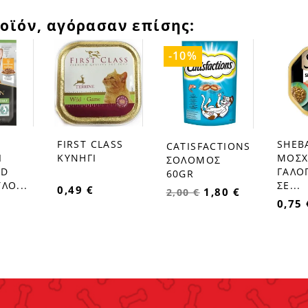
οϊόν, αγόρασαν επίσης:
-10%
FIRST CLASS
SHEBA
CATISFACTIONS
favorite_border
favorite_border
favorite_border
Ι
ΚΥΝΗΓΙ
ΜΟΣΧ
ΣΟΛΟΜΟΣ
ED
ΓΑΛΟ
60GR
ΛΟ...
ΣΕ...
0,49 €
1,80 €
2,00 €
0,75 