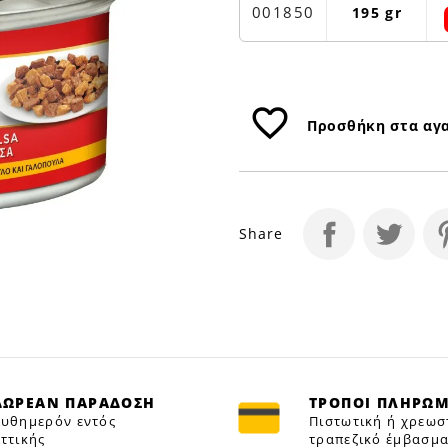
Petfan
001850
195 gr
favorite_border
Προσθήκη στα αγ
Share
ΔΩΡΕΑΝ ΠΑΡΑΔΟΣΗ
ΤΡΟΠΟΙ ΠΛΗΡΩ
υθημερόν εντός
Πιστωτική ή χρεωσ
ττικής
τραπεζικό έμβασμα