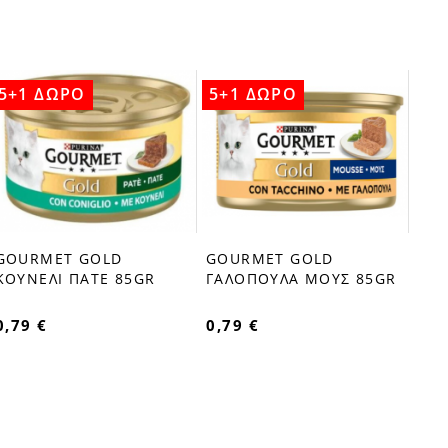
5+1 ΔΩΡΟ
5+1 ΔΩΡΟ
5+
GOU
fa
ΔΙΠ
0,7
GOURMET GOLD
GOURMET GOLD
favorite_border
favorite_border
ΚΟΥΝΕΛΙ ΠΑΤΕ 85GR
ΓΑΛΟΠΟΥΛΑ ΜΟΥΣ 85GR
0,79 €
0,79 €