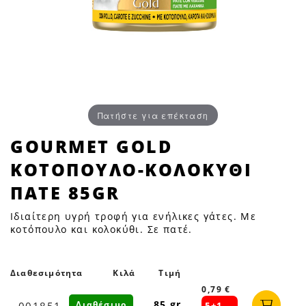
Πατήστε για επέκταση
GOURMET
GOURMET GOLD
GOLD
ΚΟΤΟΠΟΥΛΟ-ΚΟΛΟΚΥΘΙ
ΚΟΤΟΠΟΥΛΟ-
ΚΟΛΟΚΥΘΙ
ΠΑΤΕ 85GR
ΠΑΤΕ
Ιδιαίτερη υγρή τροφή για ενήλικες γάτες. Με
85GR
κοτόπουλο και κολοκύθι. Σε πατέ.
|
Petfan
Διαθεσιμότητα
Κιλά
Τιμή
0,79 €
85 gr
Διαθέσιμο
001851
5+1