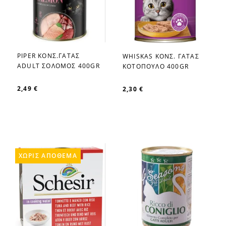
PIPER ΚΟΝΣ.ΓΑΤΑΣ
WHISKAS ΚΟΝΣ. ΓΑΤΑΣ
favorite_border
favorite_border
ADULT ΣΟΛΟΜΟΣ 400GR
ΚΟΤΟΠΟΥΛΟ 400GR
2,49 €
2,30 €
ΧΩΡΊΣ ΑΠΌΘΕΜΑ