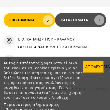
ΕΠΙΚΟΙΝΩΝΊΑ
ΚΑΤΑΣΤΉΜΑΤΑ
Ε.Ο. ΚΑΠΑΝΔΡΙΤΙΟΥ – ΚΑΛΑΜΟΥ,
ΘΕΣΗ ΝΤΑΡΑΜΠΟΥΖΙ 19014 ΠΟΛΥΔΕΝΔΡΙ
22950 22292
Αυτός ο ιστότοπος χρησιμοποιεί δικά
ΑΠΟΔΈΧΟΜΑ
του cookies και cookies τρίτων για να
βελτιώσει τις υπηρεσίες μας και να σας
info@petfan.gr
δείξει διαφημίσεις που σχετίζονται με
τις προτιμήσεις σας αναλύοντας τις
συνήθειες περιήγησής σας. Για να
ΑΦΟΙ ΧΑΤΖΗΓΕΩΡΓΙΟΥ Ο.Ε. ΔΙΑΚΡΙΤΙΚΟΣ ΤΙΤΛΟΣ «PET FAN»
δώσετε τη συγκατάθεσή σας στη χρήση
ΑΦΜ : 082864093
του, πατήστε το κουμπί Αποδοχή.
ΔΟΥ : ΚΗΦΙΣΙΑΣ
Περισσότερες πληροφορίες
ΑΡ. ΓΕΜΗ: 1821901000
Προσαρμόστε τα cookies