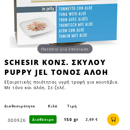
Πατήστε για επέκταση
SCHESIR
SCHESIR ΚΟΝΣ. ΣΚΥΛΟΥ
ΚΟΝΣ.
PUPPY JEL ΤΟΝΟΣ ΑΛΟΗ
ΣΚΥΛΟΥ
PUPPY
Εξαιρετικής ποιότητας υγρή τροφή για κουτάβια.
JEL
Με τόνο και αλόη. Σε ζελέ.
ΤΟΝΟΣ
ΑΛΟΗ
Διαθεσιμότητα
Κιλά
Τιμή
|
Petfan
150 gr
Διαθέσιμο
2,69 €
000926