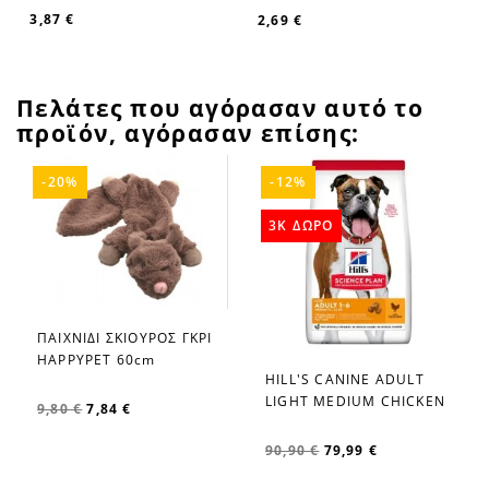
3,87 €
2,69 €
Πελάτες που αγόρασαν αυτό το
προϊόν, αγόρασαν επίσης:
-20%
-12%
3K ΔΩΡΟ
ΠΑΙΧΝΙΔΙ ΣΚΙΟΥΡΟΣ ΓΚΡΙ
favorite_border
HAPPYPET 60cm
HILL'S CANINE ADULT
favorite_border
LIGHT MEDIUM CHICKEN
9,80 €
7,84 €
90,90 €
79,99 €