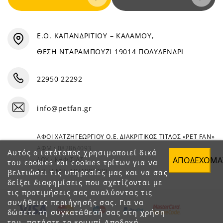
Ε.Ο. ΚΑΠΑΝΔΡΙΤΙΟΥ – ΚΑΛΑΜΟΥ,
ΘΕΣΗ ΝΤΑΡΑΜΠΟΥΖΙ 19014 ΠΟΛΥΔΕΝΔΡΙ
22950 22292
info@petfan.gr
ΑΦΟΙ ΧΑΤΖΗΓΕΩΡΓΙΟΥ Ο.Ε. ΔΙΑΚΡΙΤΙΚΟΣ ΤΙΤΛΟΣ «PET FAN»
ΑΦΜ : 082864093
Αυτός ο ιστότοπος χρησιμοποιεί δικά
ΑΠΟΔΈΧΟΜΑ
ΔΟΥ : ΚΗΦΙΣΙΑΣ
του cookies και cookies τρίτων για να
ΑΡ. ΓΕΜΗ: 1821901000
βελτιώσει τις υπηρεσίες μας και να σας
δείξει διαφημίσεις που σχετίζονται με
τις προτιμήσεις σας αναλύοντας τις
συνήθειες περιήγησής σας. Για να
δώσετε τη συγκατάθεσή σας στη χρήση
του, πατήστε το κουμπί Αποδοχή.