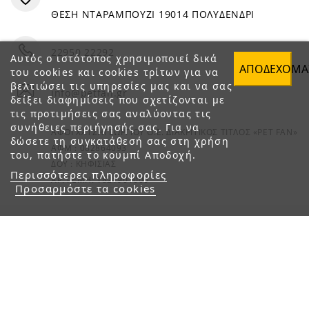
ΘΕΣΗ ΝΤΑΡΑΜΠΟΥΖΙ 19014 ΠΟΛΥΔΕΝΔΡΙ
22950 22292
Αυτός ο ιστότοπος χρησιμοποιεί δικά
ΑΠΟΔΈΧΟΜΑ
του cookies και cookies τρίτων για να
βελτιώσει τις υπηρεσίες μας και να σας
info@petfan.gr
δείξει διαφημίσεις που σχετίζονται με
τις προτιμήσεις σας αναλύοντας τις
συνήθειες περιήγησής σας. Για να
ΑΦΟΙ ΧΑΤΖΗΓΕΩΡΓΙΟΥ Ο.Ε. ΔΙΑΚΡΙΤΙΚΟΣ ΤΙΤΛΟΣ «PET FAN»
δώσετε τη συγκατάθεσή σας στη χρήση
ΑΦΜ : 082864093
του, πατήστε το κουμπί Αποδοχή.
ΔΟΥ : ΚΗΦΙΣΙΑΣ
Περισσότερες πληροφορίες
ΑΡ. ΓΕΜΗ: 1821901000
Προσαρμόστε τα cookies
© 2023 petfan.gr. All rights reserved.
e-Shop by Synergic Software