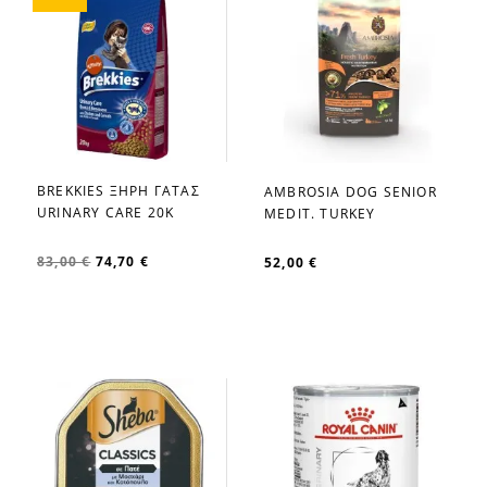
BREKKIES ΞΗΡΗ ΓΑΤΑΣ
AMBROSIA DOG SENIOR
favorite_border
favorite_border
URINARY CARE 20K
MEDIT. TURKEY
83,00 €
74,70 €
52,00 €