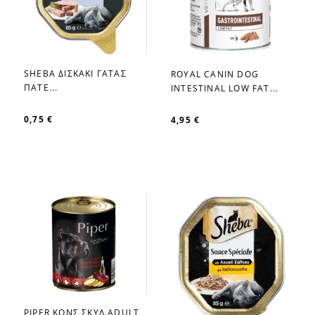
SHEBA ΔΙΣΚΑΚΙ ΓΑΤΑΣ
ROYAL CANIN DOG
favorite_border
favorite_border
ΠΑΤΕ...
INTESTINAL LOW FAT...
0,75 €
4,95 €
PIPER ΚΟΝΣ.ΣΚΥΛ.ADULT