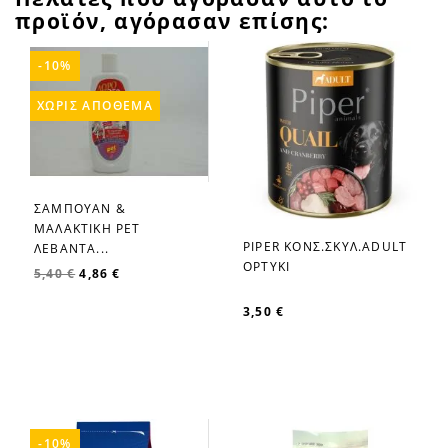
προϊόν, αγόρασαν επίσης:
-10%
ΧΩΡΊΣ ΑΠΌΘΕΜΑ
ΣΑΜΠΟΥΑΝ &
favorite_border
ΜΑΛΑΚΤΙΚΗ PET
PIPER ΚΟΝΣ.ΣΚΥΛ.ADULT
ΛΕΒΑΝΤΑ...
favorite_border
ΟΡΤΥΚΙ
5,40 €
4,86 €
3,50 €
-10%