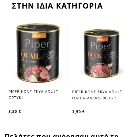
ΣΤΗΝ ΙΔΙΑ ΚΑΤΗΓΟΡΙΑ
PIPER ΚΟΝΣ.ΣΚΥΛ.ADULT
PIPER ΚΟΝΣ.ΣΚΥΛ.ADULT
favorite_border
favorite_border
ΟΡΤΥΚΙ
ΠΑΠΙΑ-ΑΧΛΑΔΙ 800GR
3,50 €
3,50 €
Πελάτες που αγόρασαν αυτό το