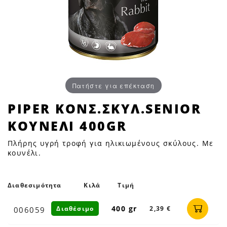
Πατήστε για επέκταση
PIPER
PIPER ΚΟΝΣ.ΣΚΥΛ.SENIOR
ΚΟΝΣ.ΣΚΥΛ.SENIOR
ΚΟΥΝΕΛΙ 400GR
ΚΟΥΝΕΛΙ
400GR
Πλήρης υγρή τροφή για ηλικιωμένους σκύλους. Με
|
κουνέλι.
Petfan
Διαθεσιμότητα
Κιλά
Τιμή
400 gr
Διαθέσιμο
2,39 €
006059