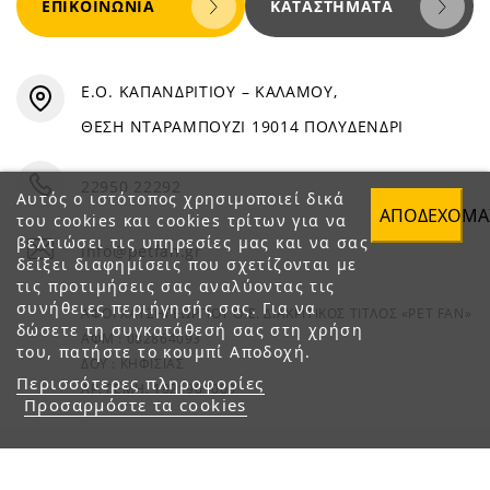
ΕΠΙΚΟΙΝΩΝΊΑ
ΚΑΤΑΣΤΉΜΑΤΑ
Ε.Ο. ΚΑΠΑΝΔΡΙΤΙΟΥ – ΚΑΛΑΜΟΥ,
ΘΕΣΗ ΝΤΑΡΑΜΠΟΥΖΙ 19014 ΠΟΛΥΔΕΝΔΡΙ
22950 22292
Αυτός ο ιστότοπος χρησιμοποιεί δικά
ΑΠΟΔΈΧΟΜΑ
του cookies και cookies τρίτων για να
βελτιώσει τις υπηρεσίες μας και να σας
info@petfan.gr
δείξει διαφημίσεις που σχετίζονται με
τις προτιμήσεις σας αναλύοντας τις
συνήθειες περιήγησής σας. Για να
ΑΦΟΙ ΧΑΤΖΗΓΕΩΡΓΙΟΥ Ο.Ε. ΔΙΑΚΡΙΤΙΚΟΣ ΤΙΤΛΟΣ «PET FAN»
δώσετε τη συγκατάθεσή σας στη χρήση
ΑΦΜ : 082864093
του, πατήστε το κουμπί Αποδοχή.
ΔΟΥ : ΚΗΦΙΣΙΑΣ
Περισσότερες πληροφορίες
ΑΡ. ΓΕΜΗ: 1821901000
Προσαρμόστε τα cookies