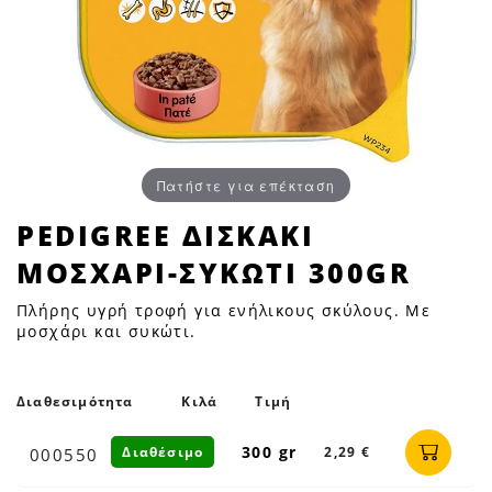
Πατήστε για επέκταση
PEDIGREE
PEDIGREE ΔΙΣΚΑΚΙ
ΔΙΣΚΑΚΙ
ΜΟΣΧΑΡΙ-ΣΥΚΩΤΙ 300GR
ΜΟΣΧΑΡΙ-
ΣΥΚΩΤΙ
Πλήρης υγρή τροφή για ενήλικους σκύλους. Με
300GR
μοσχάρι και συκώτι.
|
Petfan
Διαθεσιμότητα
Κιλά
Τιμή
300 gr
Διαθέσιμο
2,29 €
000550