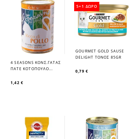
5+1 ΔΩΡΟ
GOURMET GOLD SAUSE
favorite_border
DELIGHT ΤΟΝΟΣ 85GR
4 SEASONS ΚΟΝΣ.ΓΑΤΑΣ
favorite_border
ΠΑΤΕ ΚΟΤΟΠΟΥΛΟ...
0,79 €
1,42 €