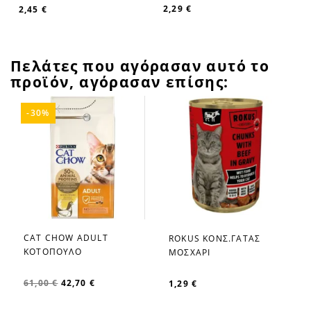
2,29 €
2,45 €
Πελάτες που αγόρασαν αυτό το
προϊόν, αγόρασαν επίσης:
-30%
CAT CHOW ADULT
ROKUS ΚΟΝΣ.ΓΑΤΑΣ
favorite_border
favorite_border
ΚΟΤΟΠΟΥΛΟ
ΜΟΣΧΑΡΙ
61,00 €
42,70 €
1,29 €