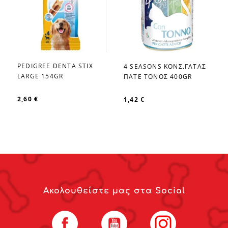
PEDIGREE DENTA STIX
4 SEASONS ΚΟΝΣ.ΓΑΤΑΣ
favorite_border
favorite_border
LARGE 154GR
ΠΑΤΕ ΤΟΝΟΣ 400GR
2,60 €
1,42 €
Ακολουθείστε μας στα Social
Facebook
YouTube
Instagram