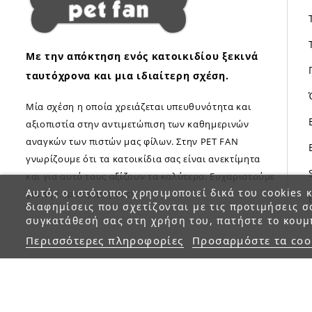
Με την απόκτηση ενός κατοικιδίου ξεκινά
ταυτόχρονα και μια ιδιαίτερη σχέση.
Μία σχέση η οποία χρειάζεται υπευθυνότητα και
αξιοπιστία στην αντιμετώπιση των καθημερινών
αναγκών των πιστών μας φίλων. Στην PET FAN
γνωρίζουμε ότι τα κατοικίδια σας είναι ανεκτίμητα
και για αυτό τους αξίζουν τα καλύτερα. Ευχαριστούμε
Αυτός ο ιστότοπος χρησιμοποιεί δικά του cookies κ
για την προτίμηση σας!
διαφημίσεις που σχετίζονται με τις προτιμήσεις σ
συγκατάθεσή σας στη χρήση του, πατήστε το κουμ
Περισσότερες πληροφορίες
Προσαρμόστε τα coo