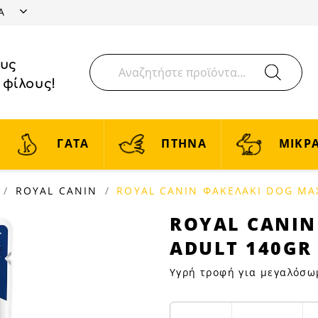
ΤΑ
ους
 φίλους!
ΓΑΤΑ
ΠΤΗΝΑ
ΜΙΚΡΑ
ROYAL CANIN
ROYAL CANIN ΦΑΚΕΛΑΚΙ DOG MA
ROYAL
ROYAL CANIN
CANIN
ADULT 140GR
ΦΑΚΕΛΑΚΙ
DOG
Υγρή τροφή για μεγαλόσω
MAXI
ADULT