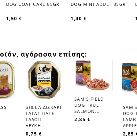
favorite_border
favorite_border
DOG COAT CARE 85GR
DOG MINI ADULT 85GR
1,50 €
1,40 €
οϊόν, αγόρασαν επίσης:
SAM'S FIELD
favorite_border
DOG TRUE
ASS
SHEBA ΔΙΣΚΑΚΙ
SAM'S
favorite_border
favorite_border
SALMON...
ΓΑΤΑΣ ΠΑΤΕ
DOG 
2,85 €
ΓΑΛΟΠ-
LAMB
ΛΕΥΚΗ...
APPLE
0,75 €
2,85 