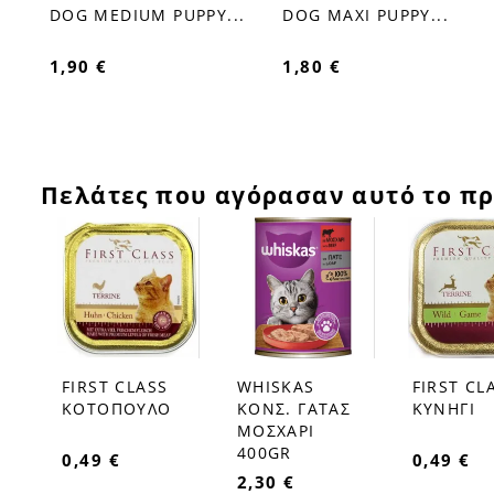
favorite_border
favorite_border
..
DOG MEDIUM PUPPY...
DOG MAXI PUPPY...
1,90 €
1,80 €
Πελάτες που αγόρασαν αυτό το πρ
FIRST CLASS
WHISKAS
FIRST CL
favorite_border
favorite_border
favorite_border
ΚΟΤΟΠΟΥΛΟ
ΚΟΝΣ. ΓΑΤΑΣ
ΚΥΝΗΓΙ
ΜΟΣΧΑΡΙ
400GR
0,49 €
0,49 €
2,30 €