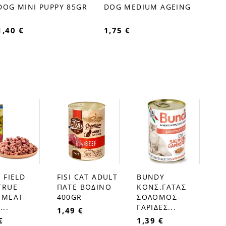
favorite_border
favorite_border
DOG MINI PUPPY 85GR
DOG MEDIUM AGEING
1,40 €
1,75 €
 FIELD
FISI CAT ADULT
BUNDY
favorite_border
favorite_border
TRUE
ΠΑΤΕ ΒΟΔΙΝΟ
ΚΟΝΣ.ΓΑΤΑΣ
 MEAT-
400GR
ΣΟΛΟΜΟΣ-
...
ΓΑΡΙΔΕΣ...
1,49 €
€
1,39 €