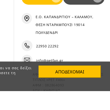
Ε.Ο. ΚΑΠΑΝΔΡΙΤΙΟΥ – ΚΑΛΑΜΟΥ,
ΘΕΣΗ ΝΤΑΡΑΜΠΟΥΖΙ 19014
ΠΟΛΥΔΕΝΔΡΙ
22950 22292
info@petfan.gr
αι να σας δείξει
ΑΠΟΔΈΧΟΜΑΙ
ώσετε τη
ΑΦΟΙ ΧΑΤΖΗΓΕΩΡΓΙΟΥ Ο.Ε. ΔΙΑΚΡΙΤΙΚΟΣ
ΤΙΤΛΟΣ «PET FAN»
ΑΦΜ : 082864093
ΔΟΥ : ΚΗΦΙΣΙΑΣ
ΑΡ. ΓΕΜΗ: 1821901000