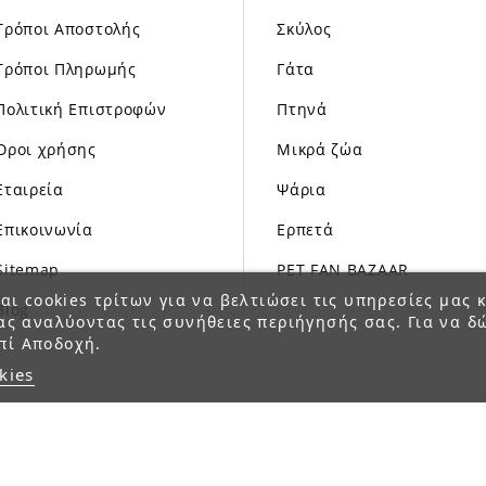
Τρόποι Αποστολής
Σκύλος
Τρόποι Πληρωμής
Γάτα
Πολιτική Επιστροφών
Πτηνά
Όροι χρήσης
Μικρά ζώα
Εταιρεία
Ψάρια
Επικοινωνία
Ερπετά
Sitemap
PET FAN BAZAAR
αι cookies τρίτων για να βελτιώσει τις υπηρεσίες μας κ
Blog
ας αναλύοντας τις συνήθειες περιήγησής σας. Για να δ
πί Αποδοχή.
kies