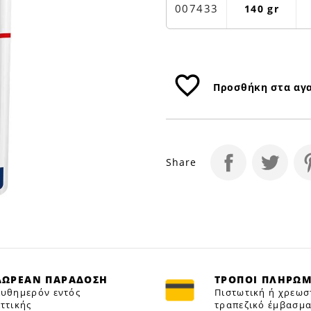
140GR
007433
140 gr
|
Petfan
favorite_border
Προσθήκη στα αγ
Share
ΔΩΡΕΑΝ ΠΑΡΑΔΟΣΗ
ΤΡΟΠΟΙ ΠΛΗΡΩ
υθημερόν εντός
Πιστωτική ή χρεωσ
ττικής
τραπεζικό έμβασμα