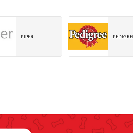
Subcat
Subcat
fill
fill
link
link
PIPER
PEDIGRE