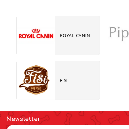
Subcat
fill
link
ROYAL CANIN
Subcat
fill
link
FISI
Newsletter