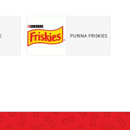
Subcat
fill
link
E
PURINA FRISKIES