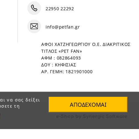
22950 22292
info@petfan.gr
ΑΦΟΙ ΧΑΤΖΗΓΕΩΡΓΙΟΥ Ο.Ε. ΔΙΑΚΡΙΤΙΚΟΣ
ΤΙΤΛΟΣ «PET FAN»
ΑΦΜ : 082864093
ΔΟΥ : ΚΗΦΙΣΙΑΣ
ΑΡ. ΓΕΜΗ: 1821901000
αι να σας δείξει
ΑΠΟΔΈΧΟΜΑΙ
ώσετε τη
e-Shop by Synergic Software