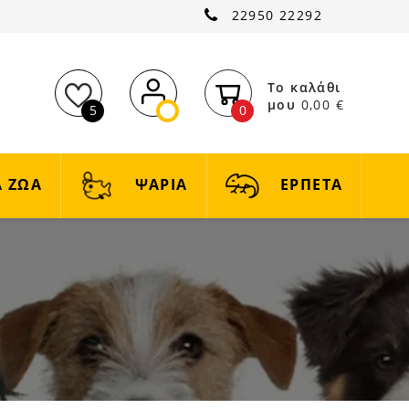
22950 22292
Το καλάθι
μου
0,00 €
5
0
 ΖΩΑ
ΨΑΡΙΑ
ΕΡΠΕΤΑ