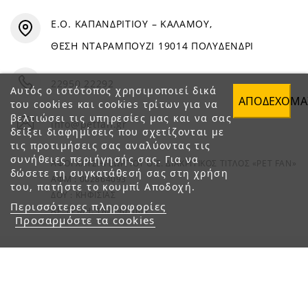
Ε.Ο. ΚΑΠΑΝΔΡΙΤΙΟΥ – ΚΑΛΑΜΟΥ,
ΘΕΣΗ ΝΤΑΡΑΜΠΟΥΖΙ 19014 ΠΟΛΥΔΕΝΔΡΙ
22950 22292
Αυτός ο ιστότοπος χρησιμοποιεί δικά
ΑΠΟΔΈΧΟΜΑ
του cookies και cookies τρίτων για να
βελτιώσει τις υπηρεσίες μας και να σας
info@petfan.gr
δείξει διαφημίσεις που σχετίζονται με
τις προτιμήσεις σας αναλύοντας τις
συνήθειες περιήγησής σας. Για να
ΑΦΟΙ ΧΑΤΖΗΓΕΩΡΓΙΟΥ Ο.Ε. ΔΙΑΚΡΙΤΙΚΟΣ ΤΙΤΛΟΣ «PET FAN»
δώσετε τη συγκατάθεσή σας στη χρήση
ΑΦΜ : 082864093
του, πατήστε το κουμπί Αποδοχή.
ΔΟΥ : ΚΗΦΙΣΙΑΣ
Περισσότερες πληροφορίες
ΑΡ. ΓΕΜΗ: 1821901000
Προσαρμόστε τα cookies
© 2023 petfan.gr. All rights reserved.