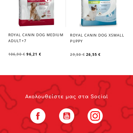
ROYAL CANIN DOG MEDIUM
ROYAL CANIN DOG XSMALL
favorite_border
favorite_border
ADULT+7
PUPPY
106,90 €
96,21 €
29,50 €
26,55 €
Ακολουθείστε μας στα Social
Facebook
YouTube
Instagram