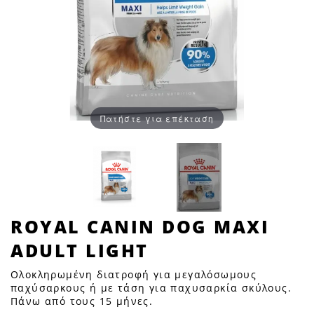
Πατήστε για επέκταση
ROYAL
ROYAL CANIN DOG MAXI
CANIN
ADULT LIGHT
DOG
MAXI
Ολοκληρωμένη διατροφή για μεγαλόσωμους
ADULT
παχύσαρκους ή με τάση για παχυσαρκία σκύλους.
Πάνω από τους 15 μήνες.
LIGHT