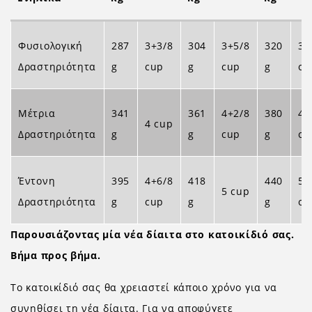
Φυσιολογική
287
3+3/8
304
3+5/8
320
3+
Δραστηριότητα
g
cup
g
cup
g
cu
Μέτρια
341
361
4+2/8
380
4+
4 cup
Δραστηριότητα
g
g
cup
g
cu
Έντονη
395
4+6/8
418
440
5+
5 cup
Δραστηριότητα
g
cup
g
g
cu
Παρουσιάζοντας μία νέα δίαιτα στο κατοικίδιό σας.
Βήμα προς βήμα.
Το κατοικίδιό σας θα χρειαστεί κάποιο χρόνο για να
συνηθίσει τη νέα δίαιτα. Για να αποφύγετε