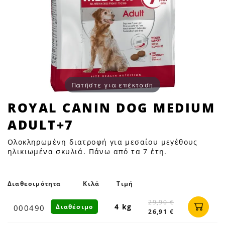
Πατήστε για επέκταση
ROYAL
ROYAL CANIN DOG MEDIUM
CANIN
ADULT+7
DOG
MEDIUM
Ολοκληρωμένη διατροφή για μεσαίου μεγέθους
ADULT+7
ηλικιωμένα σκυλιά. Πάνω από τα 7 έτη.
|
Petfan
Διαθεσιμότητα
Κιλά
Τιμή
29,90 €
4 kg
Διαθέσιμο
000490
26,91 €