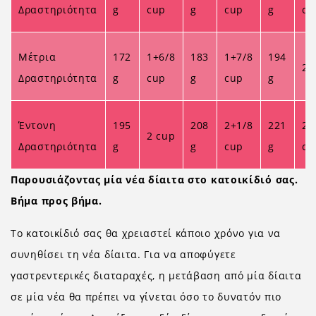
Δραστηριότητα
g
cup
g
cup
g
cu
Μέτρια
172
1+6/8
183
1+7/8
194
2 
Δραστηριότητα
g
cup
g
cup
g
Έντονη
195
208
2+1/8
221
2+
2 cup
Δραστηριότητα
g
g
cup
g
cu
Παρουσιάζοντας μία νέα δίαιτα στο κατοικίδιό σας.
Βήμα προς βήμα.
Το κατοικίδιό σας θα χρειαστεί κάποιο χρόνο για να
συνηθίσει τη νέα δίαιτα. Για να αποφύγετε
γαστρεντερικές διαταραχές, η μετάβαση από μία δίαιτα
σε μία νέα θα πρέπει να γίνεται όσο το δυνατόν πιο