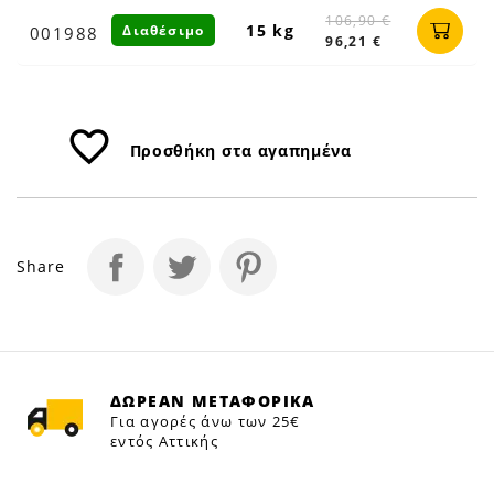
106,90 €
15 kg
Διαθέσιμο
001988
96,21 €
favorite_border
Προσθήκη στα αγαπημένα
Share
ΔΩΡΕΑΝ ΜΕΤΑΦΟΡΙΚΑ
Για αγορές άνω των 25€
εντός Αττικής