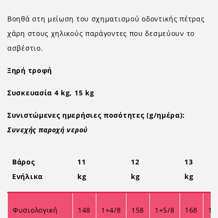
Βοηθά στη μείωση του σχηματισμού οδοντικής πέτρας
χάρη στους χηλικούς παράγοντες που δεσμεύουν το
ασβέστιο.
Ξηρή τροφή
Συσκευασία 4 kg, 15 kg
Συνιστώμενες ημερήσιες ποσότητες (g/ημέρα):
Συνεχής παροχή νερού
Βάρος
11
12
13
Ενήλικα
kg
kg
kg
Φυσιολογική
148
1+4/8
158
1+5/8
168
1+