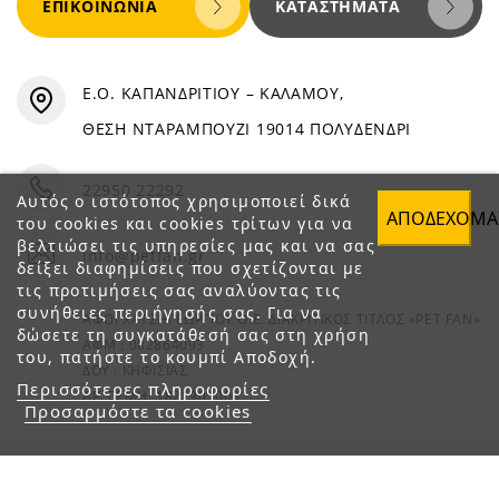
ΕΠΙΚΟΙΝΩΝΊΑ
ΚΑΤΑΣΤΉΜΑΤΑ
Ε.Ο. ΚΑΠΑΝΔΡΙΤΙΟΥ – ΚΑΛΑΜΟΥ,
ΘΕΣΗ ΝΤΑΡΑΜΠΟΥΖΙ 19014 ΠΟΛΥΔΕΝΔΡΙ
22950 22292
Αυτός ο ιστότοπος χρησιμοποιεί δικά
ΑΠΟΔΈΧΟΜΑ
του cookies και cookies τρίτων για να
βελτιώσει τις υπηρεσίες μας και να σας
info@petfan.gr
δείξει διαφημίσεις που σχετίζονται με
τις προτιμήσεις σας αναλύοντας τις
συνήθειες περιήγησής σας. Για να
ΑΦΟΙ ΧΑΤΖΗΓΕΩΡΓΙΟΥ Ο.Ε. ΔΙΑΚΡΙΤΙΚΟΣ ΤΙΤΛΟΣ «PET FAN»
δώσετε τη συγκατάθεσή σας στη χρήση
ΑΦΜ : 082864093
του, πατήστε το κουμπί Αποδοχή.
ΔΟΥ : ΚΗΦΙΣΙΑΣ
Περισσότερες πληροφορίες
ΑΡ. ΓΕΜΗ: 1821901000
Προσαρμόστε τα cookies