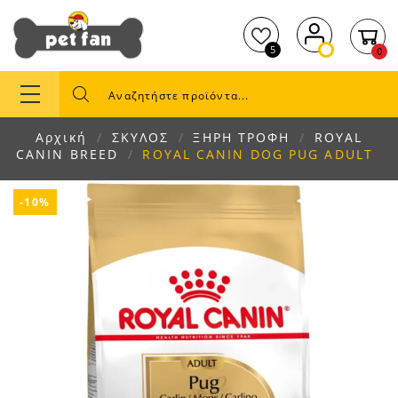
5
0
Αρχική
ΣΚΥΛΟΣ
ΞΗΡΗ ΤΡΟΦΗ
ROYAL
CANIN BREED
ROYAL CANIN DOG PUG ADULT
-10%