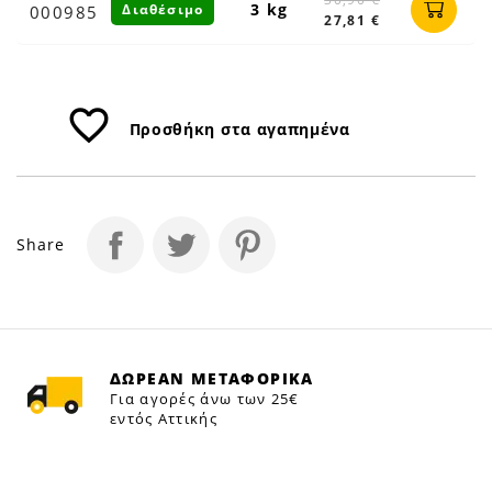
3 kg
Διαθέσιμο
000985
27,81 €
favorite_border
Προσθήκη στα αγαπημένα
Share
ΔΩΡΕΑΝ ΜΕΤΑΦΟΡΙΚΑ
Για αγορές άνω των 25€
εντός Αττικής