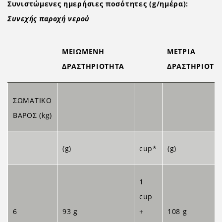
Συνιστώμενες ημερήσιες ποσότητες (g/ημέρα):
Συνεχής παροχή νερού
ΜΕΙΩΜΕΝΗ
ΜΕΤΡΙΑ
ΔΡΑΣΤΗΡΙΟΤΗΤΑ
ΔΡΑΣΤΗΡΙΟΤΗ
ΣΩΜΑΤΙΚΟ
ΒΑΡΟΣ (kg)
(g)
cup*
(g)
1
cup
6
93 g
+
108 g