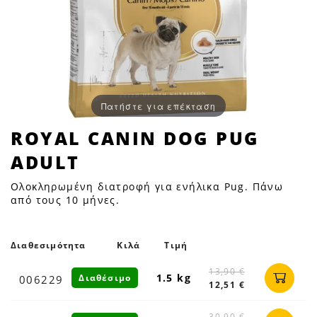
Πατήστε για επέκταση
ROYAL
ROYAL CANIN DOG PUG
CANIN
ADULT
DOG
PUG
Ολοκληρωμένη διατροφή για ενήλικα Pug. Πάνω
ADULT
από τους 10 μήνες.
|
Petfan
Διαθεσιμότητα
Κιλά
Τιμή
13,90 €
1.5 kg
Διαθέσιμο
006229
12,51 €
30,90 €