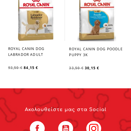
ROYAL CANIN DOG
ROYAL CANIN DOG POODLE
favorite_border
favorite_border
LABRADOR ADULT
PUPPY 3K
93,50 €
84,15 €
33,50 €
30,15 €
Ακολουθείστε μας στα Social
Facebook
YouTube
Instagram