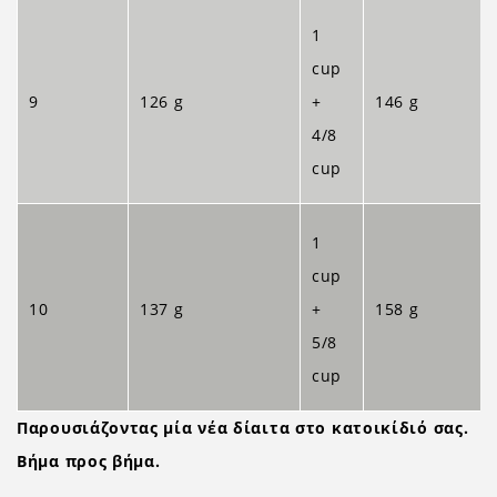
1
cup
9
126 g
+
146 g
4/8
cup
1
cup
10
137 g
+
158 g
5/8
cup
Παρουσιάζοντας μία νέα δίαιτα στο κατοικίδιό σας.
Βήμα προς βήμα.