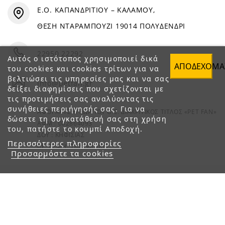
Ε.Ο. ΚΑΠΑΝΔΡΙΤΙΟΥ – ΚΑΛΑΜΟΥ,
ΘΕΣΗ ΝΤΑΡΑΜΠΟΥΖΙ 19014 ΠΟΛΥΔΕΝΔΡΙ
22950 22292
Αυτός ο ιστότοπος χρησιμοποιεί δικά
ΑΠΟΔΈΧΟΜΑ
του cookies και cookies τρίτων για να
βελτιώσει τις υπηρεσίες μας και να σας
info@petfan.gr
δείξει διαφημίσεις που σχετίζονται με
τις προτιμήσεις σας αναλύοντας τις
συνήθειες περιήγησής σας. Για να
ΑΦΟΙ ΧΑΤΖΗΓΕΩΡΓΙΟΥ Ο.Ε. ΔΙΑΚΡΙΤΙΚΟΣ ΤΙΤΛΟΣ «PET FAN»
δώσετε τη συγκατάθεσή σας στη χρήση
ΑΦΜ : 082864093
του, πατήστε το κουμπί Αποδοχή.
ΔΟΥ : ΚΗΦΙΣΙΑΣ
Περισσότερες πληροφορίες
ΑΡ. ΓΕΜΗ: 1821901000
Προσαρμόστε τα cookies
© 2023 petfan.gr. All rights reserved.
e-Shop by Synergic Software