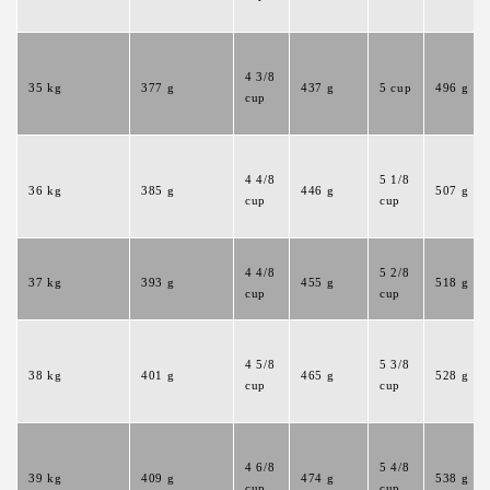
4 3/8
35 kg
377 g
437 g
5 cup
496 g
cup
4 4/8
5 1/8
36 kg
385 g
446 g
507 g
cup
cup
4 4/8
5 2/8
37 kg
393 g
455 g
518 g
cup
cup
4 5/8
5 3/8
38 kg
401 g
465 g
528 g
cup
cup
4 6/8
5 4/8
39 kg
409 g
474 g
538 g
cup
cup