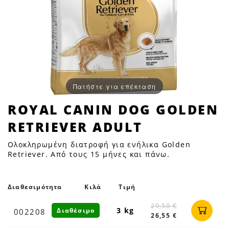
Πατήστε για επέκταση
ROYAL
ROYAL CANIN DOG GOLDEN
CANIN
RETRIEVER ADULT
DOG
GOLDEN
Ολοκληρωμένη διατροφή για ενήλικα Golden
RETRIEVER
Retriever. Από τους 15 μήνες και πάνω.
ADULT
|
Διαθεσιμότητα
Κιλά
Τιμή
Petfan
29,50 €
3 kg
Διαθέσιμο
002208
26,55 €