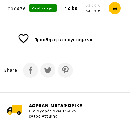
93,50 €
12 kg
Διαθέσιμο
000476
84,15 €
favorite_border
Προσθήκη στα αγαπημένα
Share
ΔΩΡΕΑΝ ΜΕΤΑΦΟΡΙΚΑ
Για αγορές άνω των 25€
εντός Αττικής