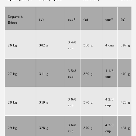
Σωματικό
(g)
cup*
(g)
cup*
(g)
Βάρος
3 4/8
26 kg
302 g
350 g
4 cup
397 g
cup
3 5/8
4 1/8
27 kg
311 g
360 g
409 g
cup
cup
3 6/8
4 2/8
28 kg
319 g
370 g
420 g
cup
cup
3 6/8
4 3/8
29 kg
328 g
379 g
431 g
cup
cup