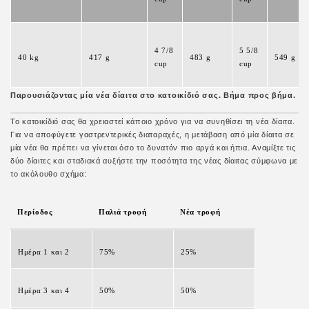
4 7/8
5 5/8
40 kg
417 g
483 g
549 g
cup
cup
Παρουσιάζοντας μία νέα δίαιτα στο κατοικίδιό σας. Βήμα προς βήμα.
Το κατοικίδιό σας θα χρειαστεί κάποιο χρόνο για να συνηθίσει τη νέα δίαιτα.
Για να αποφύγετε γαστρεντερικές διαταραχές, η μετάβαση από μία δίαιτα σε
μία νέα θα πρέπει να γίνεται όσο το δυνατόν πιο αργά και ήπια. Αναμίξτε τις
δύο δίαιτες και σταδιακά αυξήστε την ποσότητα της νέας δίαιτας σύμφωνα με
το ακόλουθο σχήμα:
Περίοδος
Παλιά τροφή
Νέα τροφή
Ημέρα 1 και 2
75%
25%
Ημέρα 3 και 4
50%
50%