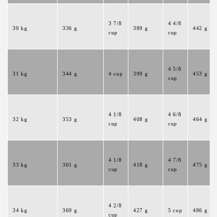
3 7/8
4 4/8
30 kg
336 g
389 g
442 g
cup
cup
4 5/8
31 kg
344 g
4 cup
399 g
453 g
cup
4 1/8
4 6/8
32 kg
353 g
408 g
464 g
cup
cup
4 1/8
4 7/8
33 kg
361 g
418 g
475 g
cup
cup
4 2/8
34 kg
369 g
427 g
5 cup
486 g
cup