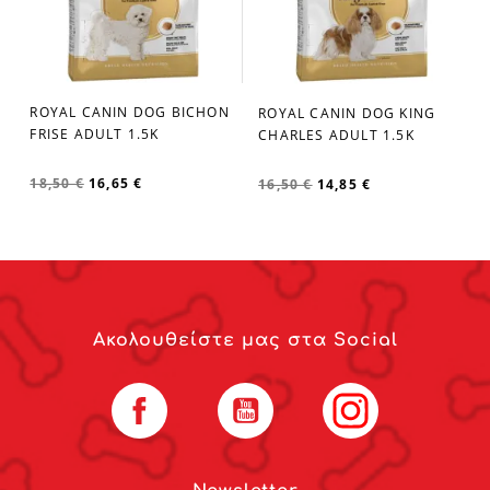
ROYAL CANIN DOG BICHON
ROYAL CANIN DOG KING
favorite_border
favorite_border
FRISE ADULT 1.5K
CHARLES ADULT 1.5K
18,50 €
16,65 €
16,50 €
14,85 €
Ακολουθείστε μας στα Social
Facebook
YouTube
Instagram