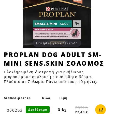
Πατήστε για επέκταση
PROPLAN
PROPLAN DOG ADULT SM-
DOG
MINI SENS.SKIN ΣΟΛΟΜΟΣ
ADULT
SM-
Ολοκληρωμένη διατροφή για ενήλικους
MINI
μικρόσωμους σκύλους με ευαίσθητο δέρμα.
Πλούσιο σε Σολωμό. Πάνω από τους 10 μήνες.
SENS.SKIN
ΣΟΛΟΜΟΣ
|
Διαθεσιμότητα
Κιλά
Τιμή
Petfan
32,00 €
3 kg
Διαθέσιμο
000253
22,40 €