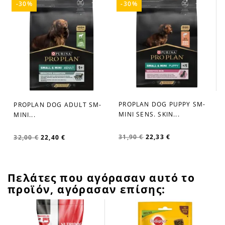
-30%
-30%
PROPLAN DOG PUPPY SM-
PROPLAN DOG ADULT SM-
favorite_border
favorite_border
MINI SENS. SKIN...
MINI...
31,90 €
22,33 €
32,00 €
22,40 €
Πελάτες που αγόρασαν αυτό το
προϊόν, αγόρασαν επίσης: