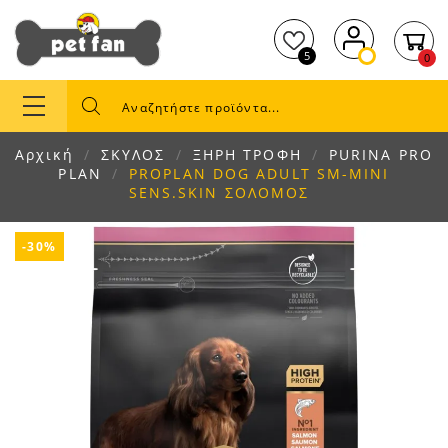
5
0
Αρχική
ΣΚΥΛΟΣ
ΞΗΡΗ ΤΡΟΦΗ
PURINA PRO
PLAN
PROPLAN DOG ADULT SM-MINI
SENS.SKIN ΣΟΛΟΜΟΣ
-30%