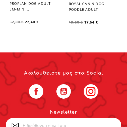
PROPLAN DOG ADULT
ROYAL CANIN DOG
favorite_border
favorite_border
SM-MINI...
POODLE ADULT
32,00 €
22,40 €
19,60 €
17,64 €
Ακολουθείστε μας στα Social
Facebook
YouTube
Instagram
Newsletter