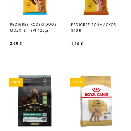
PEDIGREE RODEO DUOS
PEDIGREE SCHMACKOS
favorite_border
favorite_border
ΜΟΣΧ. & ΤΥΡΙ 123gr
36GR
2,60 €
1,30 €
-30%
-10%