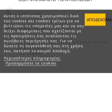
22950 22292
Αυτός ο ιστότοπος χρησιμοποιεί δικά
ΑΠΟΔΈΧΟΜΑ
του cookies και cookies τρίτων για να
βελτιώσει τις υπηρεσίες μας και να σας
info@petfan.gr
δείξει διαφημίσεις που σχετίζονται με
τις προτιμήσεις σας αναλύοντας τις
συνήθειες περιήγησής σας. Για να
ΑΦΟΙ ΧΑΤΖΗΓΕΩΡΓΙΟΥ Ο.Ε. ΔΙΑΚΡΙΤΙΚΟΣ ΤΙΤΛΟΣ «PET FAN»
δώσετε τη συγκατάθεσή σας στη χρήση
ΑΦΜ : 082864093
του, πατήστε το κουμπί Αποδοχή.
ΔΟΥ : ΚΗΦΙΣΙΑΣ
Περισσότερες πληροφορίες
ΑΡ. ΓΕΜΗ: 1821901000
Προσαρμόστε τα cookies
© 2023 petfan.gr. All rights reserved.
e-Shop by Synergic Software