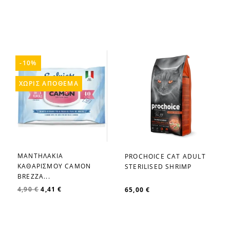
-10%
ΧΩΡΊΣ ΑΠΌΘΕΜΑ
ΜΑΝΤΗΛΑΚΙΑ
PROCHOICE CAT ADULT
favorite_border
favorite_border
ΚΑΘΑΡΙΣΜΟΥ CAMON
STERILISED SHRIMP
BREZZA...
4,90 €
4,41 €
65,00 €