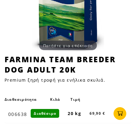
Πατήστε για επέκταση
FARMINA
FARMINA TEAM BREEDER
TEAM
DOG ADULT 20K
BREEDER
DOG
Premium ξηρή τροφή για ενήλικα σκυλιά.
ADULT
20K
|
Διαθεσιμότητα
Κιλά
Τιμή
Petfan
20 kg
Διαθέσιμο
69,90 €
006638