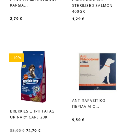
favorite_border
favorite_border
ΚΑΡΔΙΑ...
STERILISED SALMON
400GR
2,70 €
1,29 €
-10%
ΑΝΤΙΠΑΡΑΣΙΤΙΚΟ
favorite_border
ΠΕΡΙΛΑΙΜΙΟ...
BREKKIES ΞΗΡΗ ΓΑΤΑΣ
favorite_border
URINARY CARE 20K
9,50 €
83,00 €
74,70 €