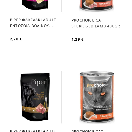
PIPER ΦΑΚΕΛΑΚΙ ADULT
PROCHOICE CAT
favorite_border
favorite_border
ΕΝΤΟΣΘΙΑ ΒΟΔΙΝΟΥ...
STERILISED LAMB 400GR
2,70 €
1,29 €
PIPER ΦΑΚΕΛΑΚΙ ADULT
PROCHOICE CAT