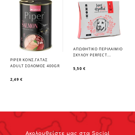
ΑΠΩΘΗΤΙΚΟ ΠΕΡΙΛΑΙΜΙΟ
favorite_border
ΣΚΥΛΟΥ PERFECT...
PIPER ΚΟΝΣ.ΓΑΤΑΣ
favorite_border
ADULT ΣΟΛΟΜΟΣ 400GR
5,50 €
2,49 €
Ακολουθείστε μας στα Social