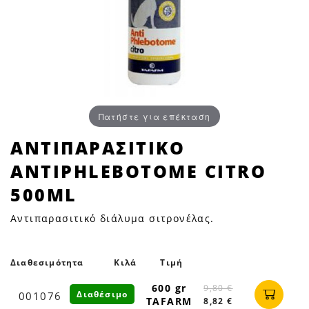
Πατήστε για επέκταση
ΑΝΤΙΠΑΡΑΣΙΤΙΚΟ
ΑΝΤΙΠΑΡΑΣΙΤΙΚΟ
ANTIPHLEBOTOME
ANTIPHLEBOTOME CITRO
CITRO
500ML
500ML
|
Αντιπαρασιτικό διάλυμα σιτρονέλας.
Petfan
Διαθεσιμότητα
Κιλά
Τιμή
600 gr
9,80 €
Διαθέσιμο
001076
TAFARM
8,82 €