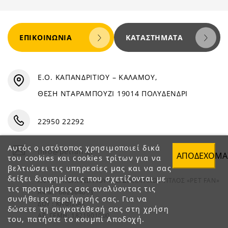
ΕΠΙΚΟΙΝΩΝΊΑ
ΚΑΤΑΣΤΉΜΑΤΑ
Ε.Ο. ΚΑΠΑΝΔΡΙΤΙΟΥ – ΚΑΛΑΜΟΥ,
ΘΕΣΗ ΝΤΑΡΑΜΠΟΥΖΙ 19014 ΠΟΛΥΔΕΝΔΡΙ
22950 22292
Αυτός ο ιστότοπος χρησιμοποιεί δικά
info@petfan.gr
ΑΠΟΔΈΧΟΜΑ
του cookies και cookies τρίτων για να
βελτιώσει τις υπηρεσίες μας και να σας
δείξει διαφημίσεις που σχετίζονται με
ΑΦΟΙ ΧΑΤΖΗΓΕΩΡΓΙΟΥ Ο.Ε. ΔΙΑΚΡΙΤΙΚΟΣ ΤΙΤΛΟΣ «PET FAN»
τις προτιμήσεις σας αναλύοντας τις
ΑΦΜ : 082864093
συνήθειες περιήγησής σας. Για να
ΔΟΥ : ΚΗΦΙΣΙΑΣ
δώσετε τη συγκατάθεσή σας στη χρήση
ΑΡ. ΓΕΜΗ: 1821901000
του, πατήστε το κουμπί Αποδοχή.