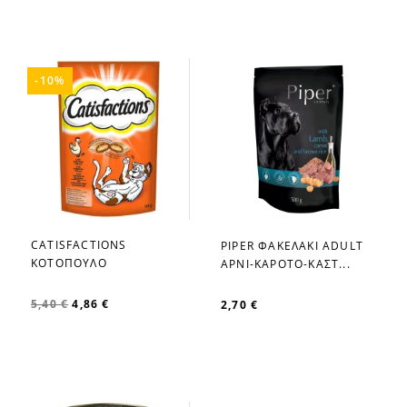
-10%
CATISFACTIONS
PIPER ΦΑΚΕΛΑΚΙ ADULT
favorite_border
favorite_border
ΚΟΤΟΠΟΥΛΟ
ΑΡΝΙ-ΚΑΡΟΤΟ-ΚΑΣΤ...
5,40 €
4,86 €
2,70 €