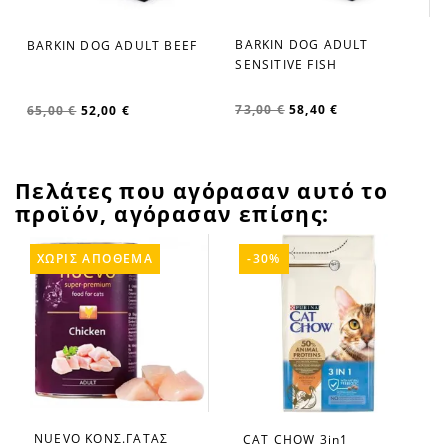
BARKIN DOG ADULT
BARKIN DOG ADULT BEEF
favorite_border
favorite_border
SENSITIVE FISH
73,00 €
58,40 €
65,00 €
52,00 €
Πελάτες που αγόρασαν αυτό το
προϊόν, αγόρασαν επίσης:
ΧΩΡΊΣ ΑΠΌΘΕΜΑ
-30%
NUEVO ΚΟΝΣ.ΓΑΤΑΣ
CAT CHOW 3in1
favorite_border