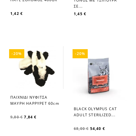
ΤΟΝΟΣ ΜΕ ΤΣΙΠΟΥΡΑ
ΣΕ...
1,42 €
1,45 €
-20%
-20%
ΠΑΙΧΝΙΔΙ ΝΥΦΙΤΣΑ
favorite_border
ΜΑΥΡΗ HAPPYPET 60cm
BLACK OLYMPUS CAT
favorite_border
ADULT STERILIZED...
9,80 €
7,84 €
68,00 €
54,40 €