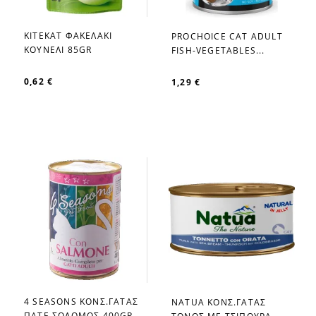
KITEKAT ΦΑΚΕΛΑΚΙ
PROCHOICE CAT ADULT
favorite_border
favorite_border
ΚΟΥΝΕΛΙ 85GR
FISH-VEGETABLES...
0,62 €
1,29 €
4 SEASONS ΚΟΝΣ.ΓΑΤΑΣ
NATUA ΚΟΝΣ.ΓΑΤΑΣ
favorite_border
favorite_border
ΠΑΤΕ ΣΟΛΟΜΟΣ 400GR