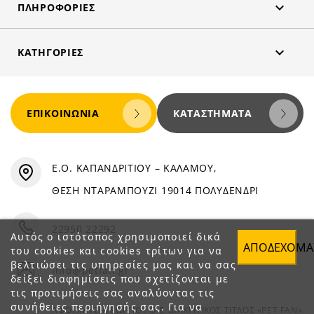

ΠΛΗΡΟΦΟΡΊΕΣ

ΚΑΤΗΓΟΡΊΕΣ
ΕΠΙΚΟΙΝΩΝΊΑ
ΚΑΤΑΣΤΉΜΑΤΑ
Ε.Ο. ΚΑΠΑΝΔΡΙΤΙΟΥ – ΚΑΛΑΜΟΥ,
ΘΕΣΗ ΝΤΑΡΑΜΠΟΥΖΙ 19014 ΠΟΛΥΔΕΝΔΡΙ
22950 22292
Αυτός ο ιστότοπος χρησιμοποιεί δικά
ΑΠΟΔΈΧΟΜΑ
του cookies και cookies τρίτων για να
βελτιώσει τις υπηρεσίες μας και να σας
info@petfan.gr
δείξει διαφημίσεις που σχετίζονται με
τις προτιμήσεις σας αναλύοντας τις
συνήθειες περιήγησής σας. Για να
ΑΦΟΙ ΧΑΤΖΗΓΕΩΡΓΙΟΥ Ο.Ε. ΔΙΑΚΡΙΤΙΚΟΣ ΤΙΤΛΟΣ «PET FAN»