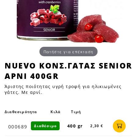
Πατήστε για επέκταση
NUEVO
NUEVO ΚΟΝΣ.ΓΑΤΑΣ SENIOR
ΚΟΝΣ.ΓΑΤΑΣ
ΑΡΝΙ 400GR
SENIOR
ΑΡΝΙ
Άριστης ποιότητας υγρή τροφή για ηλικιωμένες
400GR
γάτες. Με αρνί.
|
Petfan
Διαθεσιμότητα
Κιλά
Τιμή
400 gr
Διαθέσιμο
2,30 €
000689