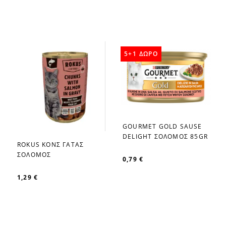
5+1 ΔΩΡΟ
GOURMET GOLD SAUSE
favorite_border
DELIGHT ΣΟΛΟΜΟΣ 85GR
ROKUS ΚΟΝΣ ΓΑΤΑΣ
favorite_border
ΣΟΛΟΜΟΣ
0,79 €
1,29 €