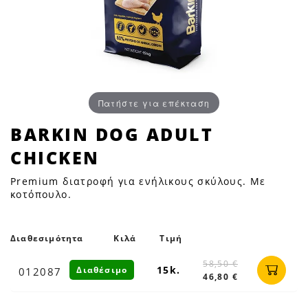
Πατήστε για επέκταση
BARKIN
BARKIN DOG ADULT
DOG
CHICKEN
ADULT
CHICKEN
Premium διατροφή για ενήλικους σκύλους. Με
|
κοτόπουλο.
Petfan
Διαθεσιμότητα
Κιλά
Τιμή
58,50 €
15k.
Διαθέσιμο
012087
46,80 €