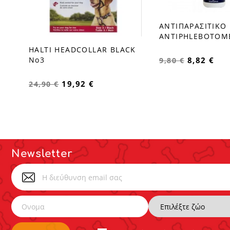
ΑΝΤΙΠΑΡΑΣΙΤΙΚΟ
favorite_border
ANTIPHLEBOTOME
HALTI HEADCOLLAR BLACK
favorite_border
8,82 €
No3
9,80 €
19,92 €
24,90 €
Newsletter