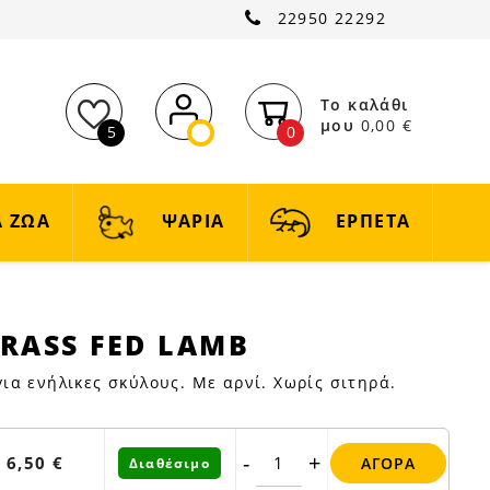
22950 22292
Το καλάθι
μου
0,00 €
5
0
 ΖΩΑ
ΨΑΡΙΑ
ΕΡΠΕΤΑ
RASS FED LAMB
α ενήλικες σκύλους. Με αρνί. Χωρίς σιτηρά.
-
+
6,50 €
ΑΓΟΡΆ
Διαθέσιμο