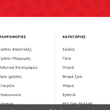
ΠΛΗΡΟΦΟΡΊΕΣ
ΚΑΤΗΓΟΡΊΕΣ
Τρόποι Αποστολής
Σκύλος
Τρόποι Πληρωμής
Γάτα
Πολιτική Επιστροφών
Πτηνά
Όροι χρήσης
Μικρά ζώα
Εταιρεία
Ψάρια
Επικοινωνία
Ερπετά
Sitemap
PET FAN BAZAAR