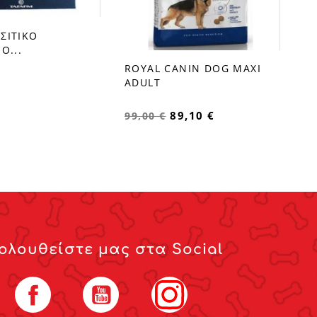
ΣΙΤΙΚΟ
Ο...
ROYAL CANIN DOG MAXI
favorite_border
ADULT
89,10 €
99,00 €
ολουθείστε μας στα Social
Facebook
YouTube
Instagram