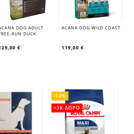
ACANA DOG ADULT
ACANA DOG WILD COAST
favorite_border
favorite_border
FREE-RUN DUCK
129,00 €
119,00 €
-10%
+3K ΔΩΡΟ