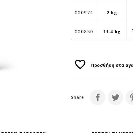
Petfan
000974
2 kg
000850
11.4 kg
favorite_border
Προσθήκη στα αγ
Share