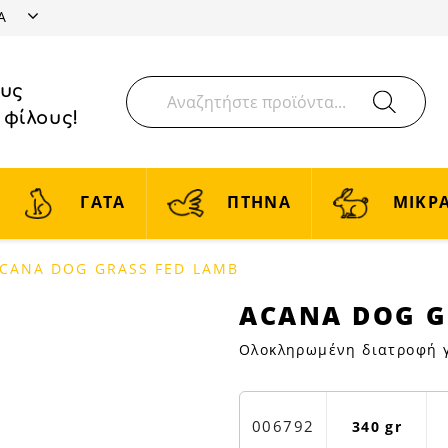
ΤΑ
ους
 φίλους!
ΓΑΤΑ
ΠΤΗΝΑ
ΜΙΚΡΑ
CANA DOG GRASS FED LAMB
ACANA
ACANA DOG G
DOG
Ολοκληρωμένη διατροφή γι
GRASS
FED
LAMB
|
006792
340 gr