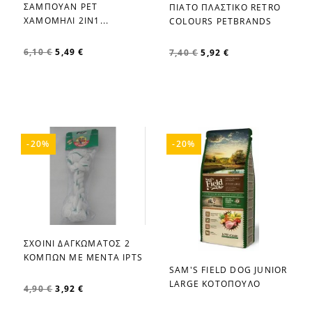
ΣΑΜΠΟΥΑΝ PET
ΠΙΑΤΟ ΠΛΑΣΤΙΚΟ RETRO
favorite_border
favorite_border
ΧΑΜΟΜΗΛΙ 2IN1...
COLOURS PETBRANDS
6,10 €
5,49 €
7,40 €
5,92 €
-20%
-20%
ΣΧΟΙΝΙ ΔΑΓΚΩΜΑΤΟΣ 2
favorite_border
ΚΟΜΠΩΝ ΜΕ ΜΕΝΤΑ IPTS
SAM'S FIELD DOG JUNIOR
favorite_border
LARGE ΚΟΤΟΠΟΥΛΟ
4,90 €
3,92 €