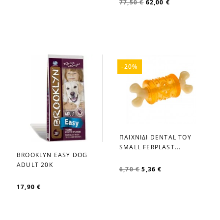
77,50 €
62,00 €
-20%
ΠΑΙΧΝΙΔΙ DENTAL TOY
favorite_border
SMALL FERPLAST...
BROOKLYN EASY DOG
favorite_border
ADULT 20K
6,70 €
5,36 €
17,90 €