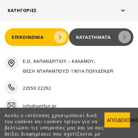

ΚΑΤΗΓΟΡΊΕΣ
ΕΠΙΚΟΙΝΩΝΊΑ
ΚΑΤΑΣΤΉΜΑΤΑ
Ε.Ο. ΚΑΠΑΝΔΡΙΤΙΟΥ – ΚΑΛΑΜΟΥ,
ΘΕΣΗ ΝΤΑΡΑΜΠΟΥΖΙ 19014 ΠΟΛΥΔΕΝΔΡΙ
22950 22292
info@petfan.gr
Αυτός ο ιστότοπος χρησιμοποιεί δικά
ΑΠΟΔΈΧΟΜΑ
του cookies και cookies τρίτων για να
ΑΦΟΙ ΧΑΤΖΗΓΕΩΡΓΙΟΥ Ο.Ε. ΔΙΑΚΡΙΤΙΚΟΣ ΤΙΤΛΟΣ «PET FAN»
βελτιώσει τις υπηρεσίες μας και να σας
ΑΦΜ : 082864093
δείξει διαφημίσεις που σχετίζονται με
ΔΟΥ : ΚΗΦΙΣΙΑΣ