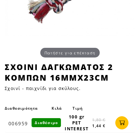
Πατήστε για επέκταση
ΣΧΟΙΝΙ
ΣΧΟΙΝΙ ΔΑΓΚΩΜΑΤΟΣ 2
ΔΑΓΚΩΜΑΤΟΣ
ΚΟΜΠΩΝ 16MMX23CM
2
ΚΟΜΠΩΝ
Σχοινί - παιχνίδι για σκύλους.
16mmX23cm
|
Petfan
Διαθεσιμότητα
Κιλά
Τιμή
100 gr
1,80 €
PET
Διαθέσιμο
006959
1,44 €
INTEREST