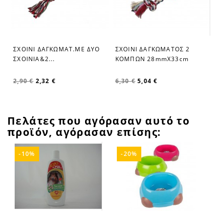
ΣΧΟΙΝΙ ΔΑΓΚΩΜΑΤΟΣ 2
ΣΧΟΙΝΙ ΔΑΓΚΩΜΑΤ.ΜΕ ΔΥΟ
favorite_border
favorite_border
ΚΟΜΠΩΝ 28mmX33cm
ΣΧΟΙΝΙΑ&2...
6,30 €
5,04 €
2,90 €
2,32 €
Πελάτες που αγόρασαν αυτό το
προϊόν, αγόρασαν επίσης:
-10%
-20%