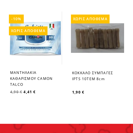
-10%
ΧΩΡΊΣ ΑΠΌΘΕΜΑ
ΧΩΡΊΣ ΑΠΌΘΕΜΑ
ΜΑΝΤΗΛΑΚΙΑ
ΚΟΚΚΑΛΟ ΣΥΜΠΑΓΕΣ
favorite_border
favorite_border
ΚΑΘΑΡΙΣΜΟΥ CAMON
IPTS 10TEM 8cm
TALCO
4,90 €
4,41 €
1,90 €