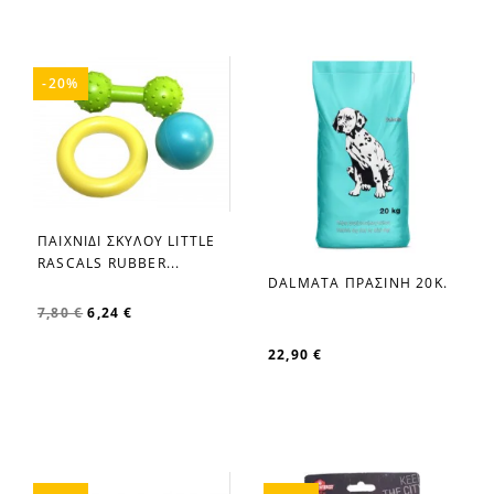
-20%
ΠΑΙΧΝΙΔΙ ΣΚΥΛΟΥ LITTLE
favorite_border
RASCALS RUBBER...
DALMATA ΠΡΑΣΙΝΗ 20Κ.
favorite_border
7,80 €
6,24 €
22,90 €