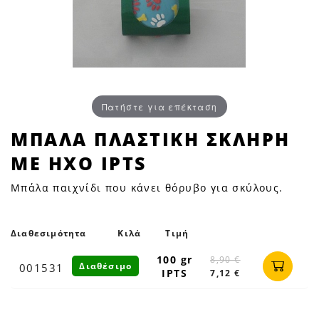
Πατήστε για επέκταση
ΜΠΑΛΑ
ΜΠΑΛΑ ΠΛΑΣΤΙΚΗ ΣΚΛΗΡΗ
ΠΛΑΣΤΙΚΗ
ΜΕ ΗΧΟ IPTS
ΣΚΛΗΡΗ
ΜΕ
Μπάλα παιχνίδι που κάνει θόρυβο για σκύλους.
ΗΧΟ
IPTS
|
Διαθεσιμότητα
Κιλά
Τιμή
Petfan
100 gr
8,90 €
Διαθέσιμο
001531
IPTS
7,12 €