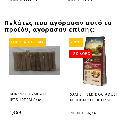
Πελάτες που αγόρασαν αυτό το
προϊόν, αγόρασαν επίσης:
ΧΩΡΊΣ ΑΠΌΘΕΜΑ
-20%
+2K ΔΩΡΟ
ΚΟΚΚΑΛΟ ΣΥΜΠΑΓΕΣ
SAM'S FIELD DOG ADULT
favorite_border
favorite_border
IPTS 10TEM 8cm
MEDIUM KOTΟΠΟΥΛΟ
1,90 €
70,30 €
56,24 €