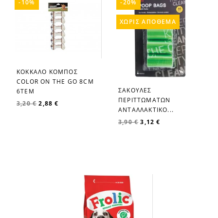
-10%
-20%
ΧΩΡΊΣ ΑΠΌΘΕΜΑ
ΚΟΚΚΑΛΟ ΚΟΜΠΟΣ
favorite_border
COLOR ON THE GO 8CM
ΣΑΚΟΥΛΕΣ
6ΤEM
favorite_border
ΠΕΡΙΤΤΩΜΑΤΩΝ
3,20 €
2,88 €
ΑΝΤΑΛΛΑΚΤΙΚΟ...
3,90 €
3,12 €