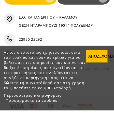
Ε.Ο. ΚΑΠΑΝΔΡΙΤΙΟΥ – ΚΑΛΑΜΟΥ,
ΘΕΣΗ ΝΤΑΡΑΜΠΟΥΖΙ 19014 ΠΟΛΥΔΕΝΔΡΙ
22950 22292
Αυτός ο ιστότοπος χρησιμοποιεί δικά
info@petfan.gr
ΑΠΟΔΈΧΟΜΑ
του cookies και cookies τρίτων για να
βελτιώσει τις υπηρεσίες μας και να σας
δείξει διαφημίσεις που σχετίζονται με
ΑΦΟΙ ΧΑΤΖΗΓΕΩΡΓΙΟΥ Ο.Ε. ΔΙΑΚΡΙΤΙΚΟΣ ΤΙΤΛΟΣ «PET FAN»
τις προτιμήσεις σας αναλύοντας τις
ΑΦΜ : 082864093
συνήθειες περιήγησής σας. Για να
ΔΟΥ : ΚΗΦΙΣΙΑΣ
δώσετε τη συγκατάθεσή σας στη χρήση
ΑΡ. ΓΕΜΗ: 1821901000
του, πατήστε το κουμπί Αποδοχή.
Περισσότερες πληροφορίες
Προσαρμόστε τα cookies