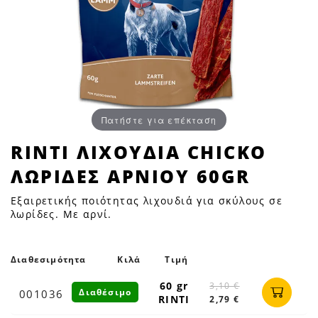
Πατήστε για επέκταση
RINTI
RINTI ΛΙΧΟΥΔΙΑ CHICKO
ΛΙΧΟΥΔΙΑ
ΛΩΡΙΔΕΣ ΑΡΝΙΟΥ 60GR
CHICKO
ΛΩΡΙΔΕΣ
Εξαιρετικής ποιότητας λιχουδιά για σκύλους σε
ΑΡΝΙΟΥ
λωρίδες. Με αρνί.
60GR
|
Διαθεσιμότητα
Κιλά
Τιμή
Petfan
60 gr
3,10 €
Διαθέσιμο
001036
RINTI
2,79 €