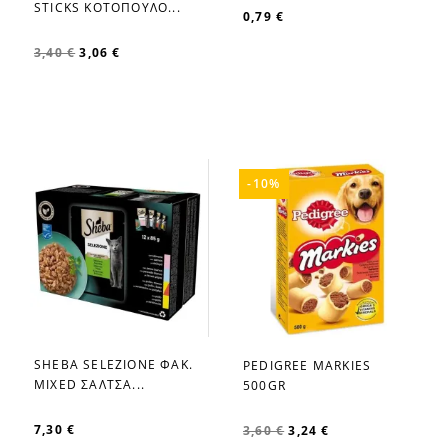
STICKS ΚΟΤΟΠΟΥΛΟ...
0,79 €
3,40 €
3,06 €
-10%
SHEBA SELEZIONE ΦΑΚ.
PEDIGREE MARKIES
favorite_border
favorite_border
MIXED ΣΑΛΤΣΑ...
500GR
7,30 €
3,60 €
3,24 €