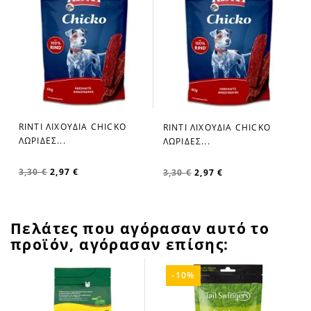
RINTI ΛΙΧΟΥΔΙΑ CHICKO
RINTI ΛΙΧΟΥΔΙΑ CHICKO
favorite_border
favorite_border
ΛΩΡΙΔΕΣ...
ΛΩΡΙΔΕΣ...
3,30 €
2,97 €
3,30 €
2,97 €
Πελάτες που αγόρασαν αυτό το
προϊόν, αγόρασαν επίσης:
-10%