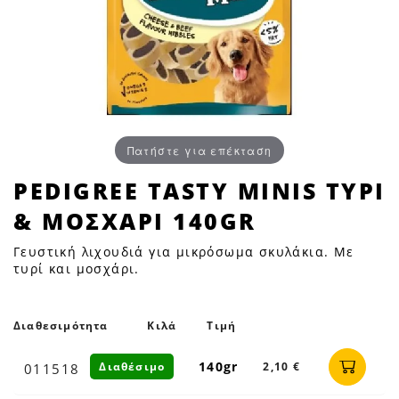
Πατήστε για επέκταση
PEDIGREE
PEDIGREE TASTY MINIS ΤΥΡΙ
TASTY
& ΜΟΣΧΑΡΙ 140GR
MINIS
ΤΥΡΙ
Γευστική λιχουδιά για μικρόσωμα σκυλάκια. Με
&
τυρί και μοσχάρι.
ΜΟΣΧΑΡΙ
140GR
Διαθεσιμότητα
Κιλά
Τιμή
|
Petfan
140gr
Διαθέσιμο
2,10 €
011518