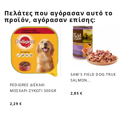
Πελάτες που αγόρασαν αυτό το
προϊόν, αγόρασαν επίσης:
SAM'S FIELD DOG TRUE
favorite_border
SALMON...
PEDIGREE ΔΙΣΚΑΚΙ
favorite_border
ΜΟΣΧΑΡΙ-ΣΥΚΩΤΙ 300GR
2,85 €
2,29 €