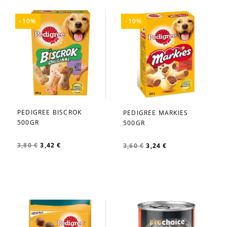
-10%
-10%
PEDIGREE BISCROK
PEDIGREE MARKIES
favorite_border
favorite_border
500GR
500GR
3,80 €
3,42 €
3,60 €
3,24 €