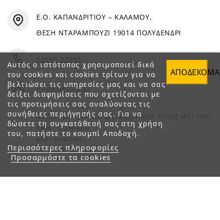
Ε.Ο. ΚΑΠΑΝΔΡΙΤΙΟΥ – ΚΑΛΑΜΟΥ,
ΘΕΣΗ ΝΤΑΡΑΜΠΟΥΖΙ 19014 ΠΟΛΥΔΕΝΔΡΙ
22950 22292
Αυτός ο ιστότοπος χρησιμοποιεί δικά
ΑΠΟΔΈΧΟΜΑ
του cookies και cookies τρίτων για να
βελτιώσει τις υπηρεσίες μας και να σας
info@petfan.gr
δείξει διαφημίσεις που σχετίζονται με
τις προτιμήσεις σας αναλύοντας τις
συνήθειες περιήγησής σας. Για να
ΑΦΟΙ ΧΑΤΖΗΓΕΩΡΓΙΟΥ Ο.Ε. ΔΙΑΚΡΙΤΙΚΟΣ ΤΙΤΛΟΣ «PET FAN»
δώσετε τη συγκατάθεσή σας στη χρήση
ΑΦΜ : 082864093
του, πατήστε το κουμπί Αποδοχή.
ΔΟΥ : ΚΗΦΙΣΙΑΣ
Περισσότερες πληροφορίες
ΑΡ. ΓΕΜΗ: 1821901000
Προσαρμόστε τα cookies
© 2023 petfan.gr. All rights reserved.