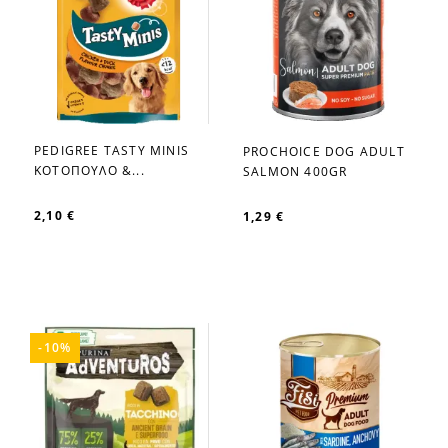
PEDIGREE TASTY MINIS
PROCHOICE DOG ADULT
favorite_border
favorite_border
ΚΟΤΟΠΟΥΛΟ &...
SALMON 400GR
2,10 €
1,29 €
-10%