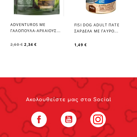
ADVENTUROS ΜΕ
FISI DOG ADULT ΠΑΤΕ
favorite_border
favorite_border
ΓΑΛΟΠΟΥΛΑ-ΑΡΧΑΙΟΥΣ...
ΣΑΡΔΕΛΑ ΜΕ ΓΑΥΡΟ...
2,60 €
2,34 €
1,49 €
Ακολουθείστε μας στα Social
Facebook
YouTube
Instagram