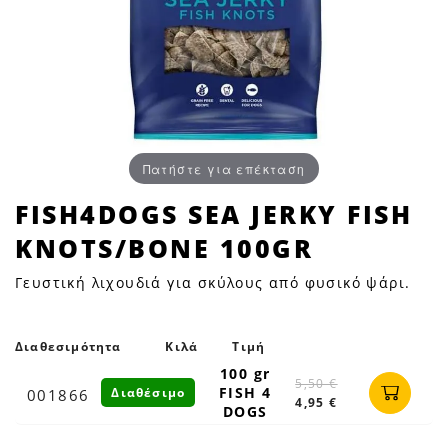
Πατήστε για επέκταση
FISH4DOGS
FISH4DOGS SEA JERKY FISH
SEA
KNOTS/BONE 100GR
JERKY
FISH
Γευστική λιχουδιά για σκύλους από φυσικό ψάρι.
KNOTS/BONE
100GR
|
Διαθεσιμότητα
Κιλά
Τιμή
Petfan
100 gr
5,50 €
FISH 4
Διαθέσιμο
001866
4,95 €
DOGS