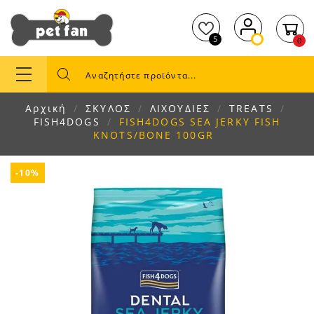
5
0
Αρχική
ΣΚΥΛΟΣ
ΛΙΧΟΥΔΙΕΣ
TREATS
FISH4DOGS
FISH4DOGS SEA JERKY FISH
KNOTS/BONE 100GR
-10%