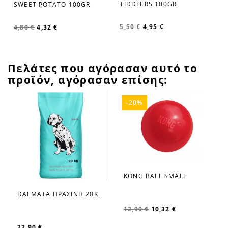
TIDDLERS 100GR
SWEET POTATO 100GR
5,50 €
4,95 €
4,80 €
4,32 €
Πελάτες που αγόρασαν αυτό το
προϊόν, αγόρασαν επίσης:
-20%
KONG BALL SMALL
favorite_border
DALMATA ΠΡΑΣΙΝΗ 20Κ.
favorite_border
12,90 €
10,32 €
22,90 €