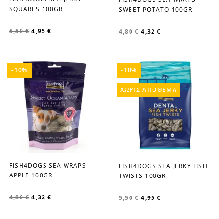
favorite_border
favorite_border
SQUARES 100GR
SWEET POTATO 100GR
5,50 €
4,95 €
4,80 €
4,32 €
-10%
-10%
ΧΩΡΊΣ ΑΠΌΘΕΜΑ
FISH4DOGS SEA WRAPS
FISH4DOGS SEA JERKY FISH
favorite_border
favorite_border
APPLE 100GR
TWISTS 100GR
4,80 €
4,32 €
5,50 €
4,95 €