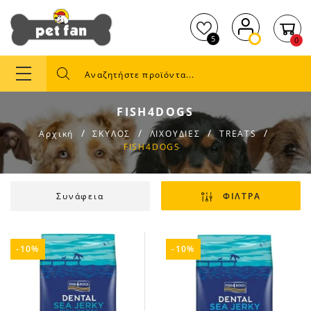
5
0
FISH4DOGS
Αρχική
ΣΚΥΛΟΣ
ΛΙΧΟΥΔΙΕΣ
TREATS
FISH4DOGS
Συνάφεια
ΦΙΛΤΡΑ
-10%
-10%