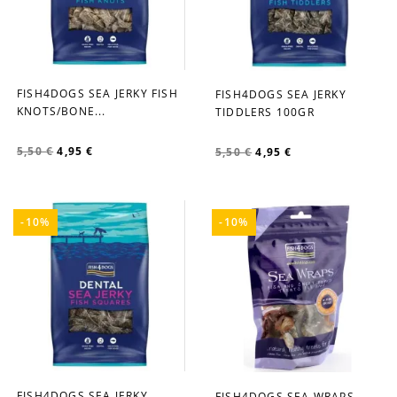
FISH4DOGS SEA JERKY FISH
FISH4DOGS SEA JERKY
favorite_border
favorite_border
KNOTS/BONE...
TIDDLERS 100GR
5,50 €
4,95 €
5,50 €
4,95 €
-10%
-10%
FISH4DOGS SEA JERKY
FISH4DOGS SEA WRAPS