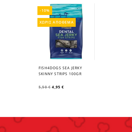
-10%
ΧΩΡΊΣ ΑΠΌΘΕΜΑ
FISH4DOGS SEA JERKY
favorite_border
SKINNY STRIPS 100GR
5,50 €
4,95 €