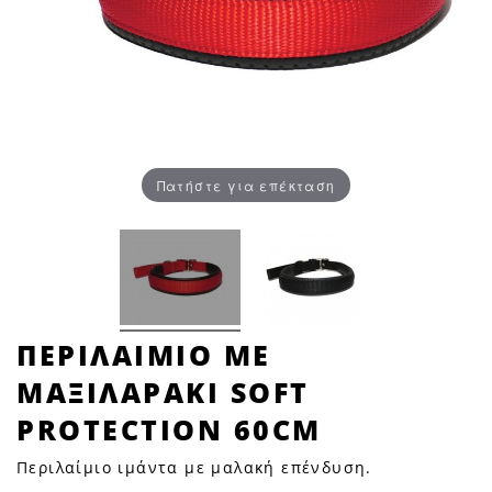
Πατήστε για επέκταση
ΠΕΡΙΛΑΙΜΙΟ
ΠΕΡΙΛΑΙΜΙΟ ΜΕ
ΜΕ
ΜΑΞΙΛΑΡΑΚΙ SOFT
ΜΑΞΙΛΑΡΑΚΙ
SOFT
PROTECTION 60CM
PROTECTION
Περιλαίμιο ιμάντα με μαλακή επένδυση.
60cm