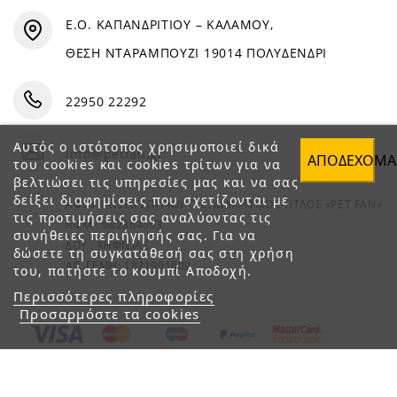
Ε.Ο. ΚΑΠΑΝΔΡΙΤΙΟΥ – ΚΑΛΑΜΟΥ,
ΘΕΣΗ ΝΤΑΡΑΜΠΟΥΖΙ 19014 ΠΟΛΥΔΕΝΔΡΙ
22950 22292
Αυτός ο ιστότοπος χρησιμοποιεί δικά
info@petfan.gr
ΑΠΟΔΈΧΟΜΑ
του cookies και cookies τρίτων για να
βελτιώσει τις υπηρεσίες μας και να σας
δείξει διαφημίσεις που σχετίζονται με
ΑΦΟΙ ΧΑΤΖΗΓΕΩΡΓΙΟΥ Ο.Ε. ΔΙΑΚΡΙΤΙΚΟΣ ΤΙΤΛΟΣ «PET FAN»
τις προτιμήσεις σας αναλύοντας τις
ΑΦΜ : 082864093
συνήθειες περιήγησής σας. Για να
ΔΟΥ : ΚΗΦΙΣΙΑΣ
δώσετε τη συγκατάθεσή σας στη χρήση
ΑΡ. ΓΕΜΗ: 1821901000
του, πατήστε το κουμπί Αποδοχή.
Περισσότερες πληροφορίες
Προσαρμόστε τα cookies
© 2023 petfan.gr. All rights reserved.