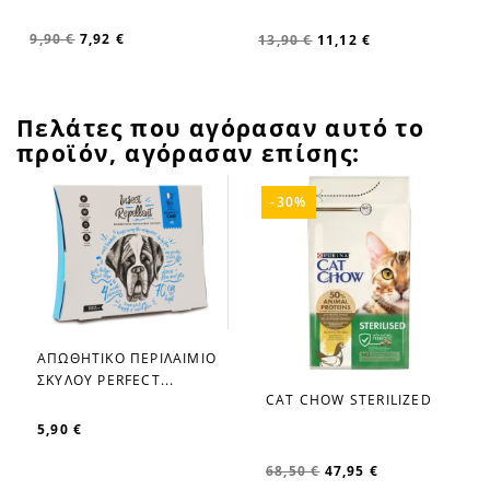
9,90 €
7,92 €
13,90 €
11,12 €
Πελάτες που αγόρασαν αυτό το
προϊόν, αγόρασαν επίσης:
-30%
ΑΠΩΘΗΤΙΚΟ ΠΕΡΙΛΑΙΜΙΟ
favorite_border
ΣΚΥΛΟΥ PERFECT...
CAT CHOW STERILIZED
favorite_border
5,90 €
68,50 €
47,95 €