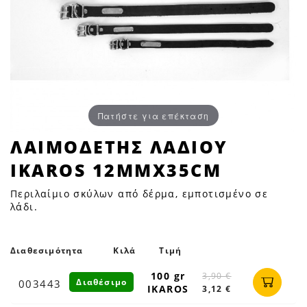
Πατήστε για επέκταση
ΛΑΙΜΟΔΕΤΗΣ
ΛΑΙΜΟΔΕΤΗΣ ΛΑΔΙΟΥ
ΛΑΔΙΟΥ
IKAROS 12MMX35CM
IKAROS
12mmX35cm
Περιλαίμιο σκύλων από δέρμα, εμποτισμένο σε
|
λάδι.
Petfan
Διαθεσιμότητα
Κιλά
Τιμή
100 gr
3,90 €
Διαθέσιμο
003443
IKAROS
3,12 €